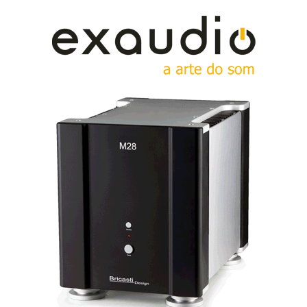
aqueles que conseguirem transformar essa aparente
terra-de-ninguém num espaço aprazível de fruição
musical, sem que o viajante se aperceba da transição
entre o que é do domínio do humano e o que é do
domínio da tecnologia. Ou para citar Ken Ishiwata:
to celebrate a sublime love of music and express
human emotion in all its richness.