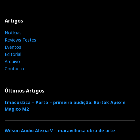
configurado para aplicações AV ou bi-amplificação
estéreo.
Artigos
Notícias
Reviews Testes
Eventos
Editorial
Arquivo
Contacto
Últimos Artigos
Imacustica – Porto – primeira audição: Bartók Apex e
Marantz SA KI_PEARL
Magico M2
Curiosamente, deixou entreabertas portas que
permitem ao utilizador algumas divagações, que ele
Wilson Audio Alexia V – maravilhosa obra de arte
depressa abandonará para se dedicar ao essencial: