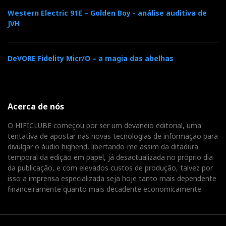
que – oh heresia! – eu dei comigo a preferir o Filtro 2
Western Electric 91E – Golden Boy - análise auditiva de
(de pendente mais rápida). Sobretudo com SACD: o
JVH
som ganha presença, volume (literalmente, pois soa
mais alto), corpo e substância. E até com CD, o Filtro
2 parece conferir mais intimidade à audição de música
DeVORE Fidelity Micr/O – a magia das abelhas
clássica e suavidade às cordas, à custa de algum
detalhe redundante. Atenção: o leitor tem memória da
selecção e mantém como
default
o último filtro
Acerca de nós
escolhido.
O HIFICLUBE começou por ser um devaneio editorial, uma
tentativa de apostar nas novas tecnologias de informação para
divulgar o áudio highend, libertando-me assim da ditadura
Por redundante, observei ainda, com surpresa e
temporal da edição em papel, já desactualizada no próprio dia
alguma frustração, que o controlo remoto tem uma
da publicação, e com elevados custos de produção, talvez por
isso a imprensa especializada seja hoje tanto mais dependente
série de opções meramente decorativas: e bem que eu
financeiramente quanto mais decadente economicamente.
gostava que, pelo menos o comando de
Phase,
existente no controlo remoto, não fosse apenas
decorativo, já dando de barato o
Noise Shaper, DC