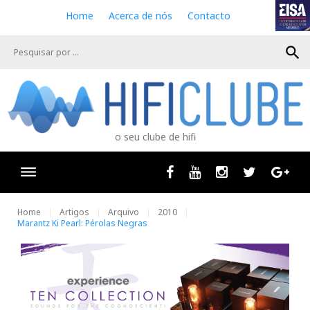
S
Home
Acerca de nós
Contacto
k
i
search
p
t
o
c
o
n
o seu clube de hifi
t
e
n
Facebook
Youtube
Instagram
Twitter
Goog
t
Home
Artigos
Arquivo
2010
Marantz Ki Pearl: Pérolas Negras