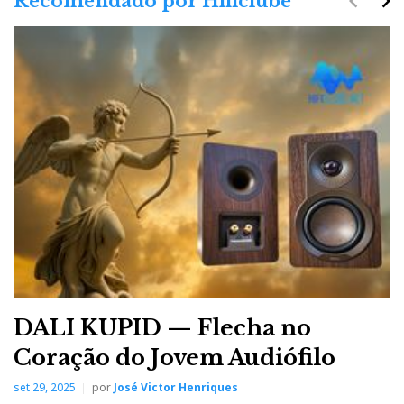
navigate_before
navigate_next
Recomendado por Hificlube
DALI KUPID — Flecha no
Coração do Jovem Audiófilo
set 29, 2025
por
José Victor Henriques