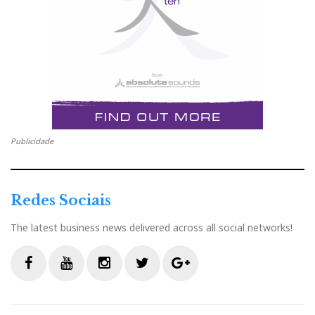
Publicidade
Redes Sociais
The latest business news delivered across all social networks!
F
Y
I
T
G
a
o
n
w
o