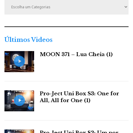
a
t
e
g
o
r
Últimos Videos
i
a
MOON 371 – Lua Cheia (1)
s
Pro-Ject Uni Box S3: One for
All, All for One (1)
Pro-Ject Uni Box S3: Um por