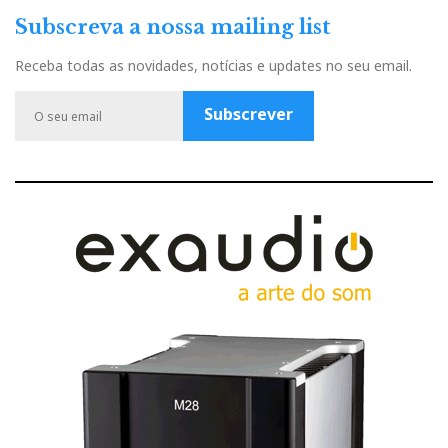
c
u
s
i
o
Subscreva a nossa mailing list
e
t
t
t
g
b
u
a
t
l
Receba todas as novidades, notícias e updates no seu email.
o
b
g
e
e
o
e
r
r
P
Subscrever
k
a
l
m
u
s