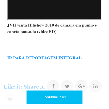
JVH visita Hifishow 2010 de câmara em punho e
caneta pousada (videoHD)
IR PARA REPORTAGEM INTEGRAL
F
T
G
L
Like it? Share it.
Continuar a ler
a
w
o
i
P