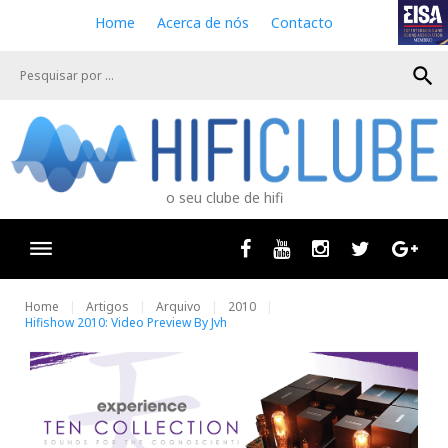
S
Home
Acerca de nós
Contacto
k
i
search
p
t
o
c
o
n
o seu clube de hifi
t
e
n
Facebook
Youtube
Instagram
Twitter
Goog
t
Home
Artigos
Arquivo
2010
Hifishow 2010: Video Preview By Jvh