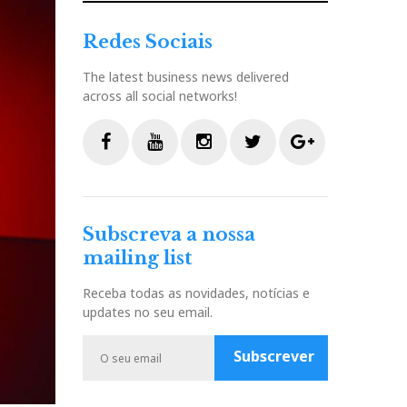
Redes Sociais
The latest business news delivered
across all social networks!
F
Y
I
T
G
a
o
n
w
o
c
u
s
i
o
Subscreva a nossa
e
t
t
t
g
mailing list
b
u
a
t
l
o
b
g
e
e
Receba todas as novidades, notícias e
o
e
r
r
P
updates no seu email.
k
a
l
m
u
Subscrever
s