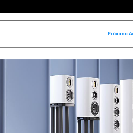
Próximo A
rtia tanto. Há quem pense que eu sou um crítico conservador,
Mas olhem que não. Se alguma coisa me
amarrou
aqui foi o Ama
utros nessa altura...) a apostar no CD, logo em 1983, quando ai
artigos sobre o futuro digital, no semanário Êxito, que pertenc
daí para a revista Imasom. Seguiu-se o jornal Público, a revista
tícias, onde encontrei muitos apreciadores de música e de som