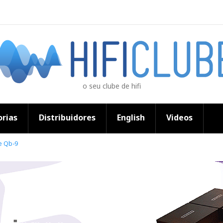
o seu clube de hifi
rias
Distribuidores
English
Videos
e Qb-9