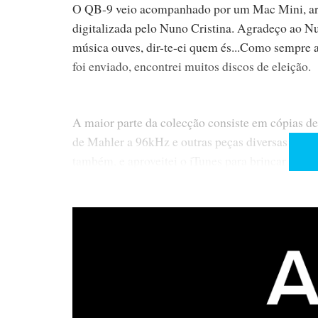
O QB-9 veio acompanhado por um Mac Mini, ar
digitalizada pelo Nuno Cristina. Agradeço ao N
música ouves, dir-te-ei quem és...Como sempre 
foi enviado, encontrei muitos discos de eleição.
A maior parte da colecção consiste em cópias d
de Mahler a 96kHz e outras peças diversas de Mo
também, e aproveitei o iTunes para brincar com 
musical às ordens de um simples...rato.