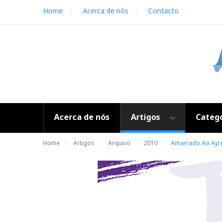
S
Home
Acerca de nós
Contacto
k
i
p
t
o
c
o
n
t
e
Acerca de nós
Artigos
Catego
n
t
Home
Artigos
Arquivo
2010
Amarrado Ao Ayr