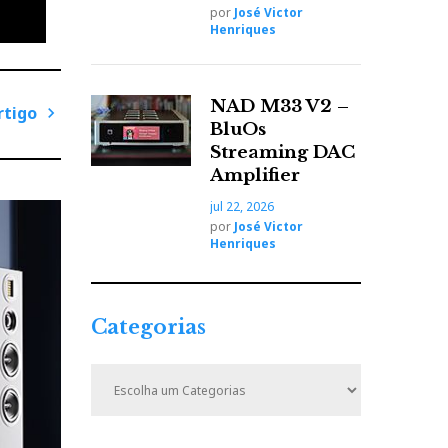
por
José Victor
Henriques
NAD M33 V2 –
rtigo
BluOs
P
Streaming DAC
r
Amplifier
ó
jul 22, 2026
x
por
José Victor
i
Henriques
m
rra.
o
A
Categorias
r
nda
t
C
ia ao
i
a
t
g
e
o