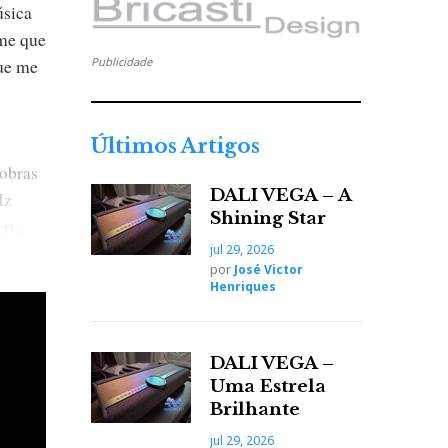
úsica
-me que
que me
Publicidade
Últimos Artigos
 obras
DALI VEGA – A
Hz
Shining Star
rta
jul 29, 2026
por
José Victor
Henriques
DALI VEGA –
Uma Estrela
Brilhante
jul 29, 2026