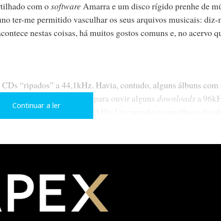
tilhado com o
software
Amarra e um disco rígido prenhe de m
uno ter-me permitido vasculhar os seus arquivos musicais: diz
acontece nestas coisas, há muitos gostos comuns e, no acervo 
e CDs “ripados” a 44,1kHz. Havia, contudo, alguns álbuns com
zart. Claro que aproveitei para ouvir alguns
downloads
a 96k
Continuar a ler
o
upsampling
de CDs a 88,2kHz. Um mundo maravilhoso de ofe