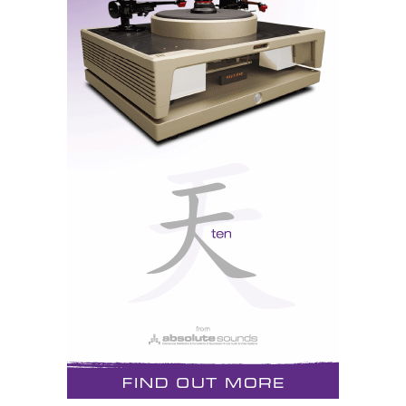
“Fio de cobre com 99,99999% de pureza a €1.000,
vestido pelo Armani com uma manga de protecção
fantasista, cuja função é mais visual que acústica”.
Nota: o artigo pode ser lido na integra
aqui:
Nunca tive, portanto, qualquer relutância em aceitar
os argumentos dos dois lados da barricada. Contudo, o
dogmatismo e o fundamentalismo podem “cegar”
(neste caso, ensurdecer). E os meus trinta anos de