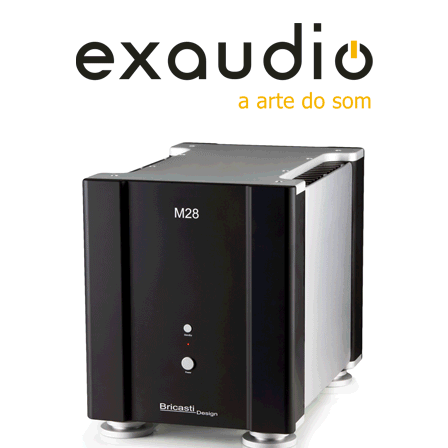
mais que um filtro muito suave de passa-baixas. De tal
forma, que o que devia ser um “straight wire”, é
muitas vezes, por absurdo, utilizado para “igualizar”
os desequilíbrios tonais de um dado sistema de som.
Com a vantagem sobre os igualizadores paramétricos
e afins da suavidade e da ausência de rotações de
fase...
Dando de barato que um cabo é um filtro de passa-
baixas, logo com consequências audíveis, quando
muito, no topo superior do espectro, vulgo agudos,
todas as alegações sobre as virtudes dos “graves” de