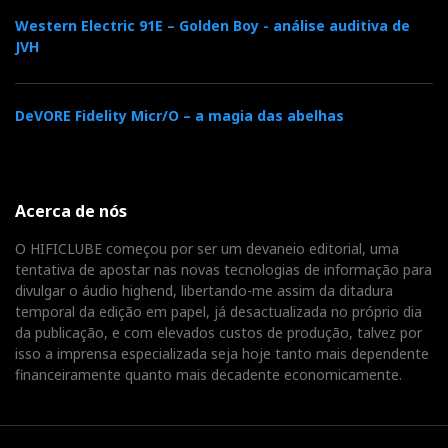
Western Electric 91E – Golden Boy - análise auditiva de
b
t
l
e
t
JVH
o
e
e
d
e
DeVORE Fidelity Micr/O – a magia das abelhas
o
r
+
I
r
k
n
e
Acerca de nós
s
O HIFICLUBE começou por ser um devaneio editorial, uma
tentativa de apostar nas novas tecnologias de informação para
divulgar o áudio highend, libertando-me assim da ditadura
t
temporal da edição em papel, já desactualizada no próprio dia
da publicação, e com elevados custos de produção, talvez por
isso a imprensa especializada seja hoje tanto mais dependente
financeiramente quanto mais decadente economicamente.