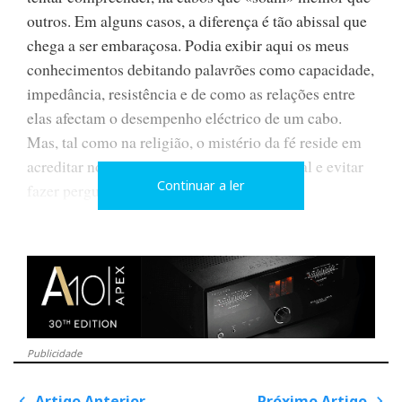
outros. Em alguns casos, a diferença é tão abissal que
chega a ser embaraçosa. Podia exibir aqui os meus
conhecimentos debitando palavrões como capacidade,
impedância, resistência e de como as relações entre
elas afectam o desempenho eléctrico de um cabo.
Mas, tal como na religião, o mistério da fé reside em
acreditar no que não tem explicação racional e evitar
Continuar a ler
fazer perguntas que não têm resposta.
É um facto que a grande parte das afirmações que se
fazem acerca das propriedades e características dos
Publicidade
cabos não passam de marketing. Num artigo que
publiquei no DNA, intitulado “O cabo das Tormentas',
Artigo Anterior
Próximo Artigo