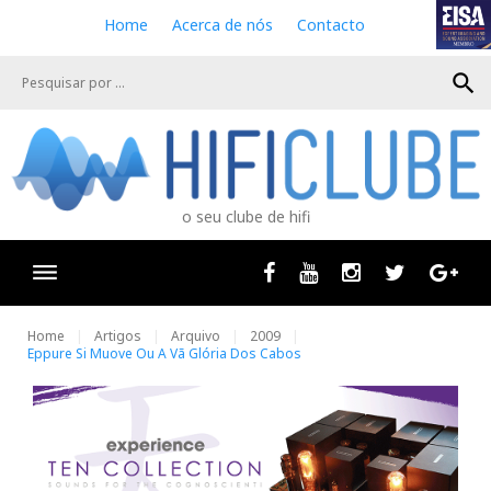
S
Home
Acerca de nós
Contacto
k
i
search
p
t
o
c
o
n
o seu clube de hifi
t
e
n
Facebook
Youtube
Instagram
Twitter
Goog
t
Home
Artigos
Arquivo
2009
Eppure Si Muove Ou A Vã Glória Dos Cabos