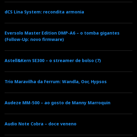
dCS Lina System: recondita armonia
Eversolo Master Edition DMP-A6 – o tomba gigantes
(Follow-Up: novo firmware)
Astell&Kern SE300 – o streamer de bolso (7)
Trio Maravilha da Ferrum: Wandla, Oor, Hypsos
F
T
G
L
Like it? Share it.
a
w
o
i
P
Audeze MM-500 – ao gosto de Manny Marroquin
c
i
o
n
i
Audio Note Cobra – doce veneno
e
t
g
k
n