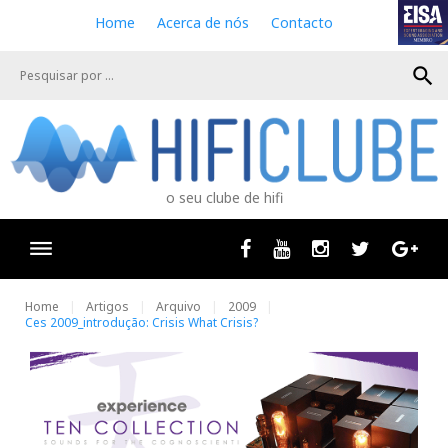
S
Home
Acerca de nós
Contacto
k
i
search
p
t
o
c
o
n
o seu clube de hifi
t
e
n
Facebook
Youtube
Instagram
Twitter
Goog
t
Home
Artigos
Arquivo
2009
Ces 2009_introdução: Crisis What Crisis?