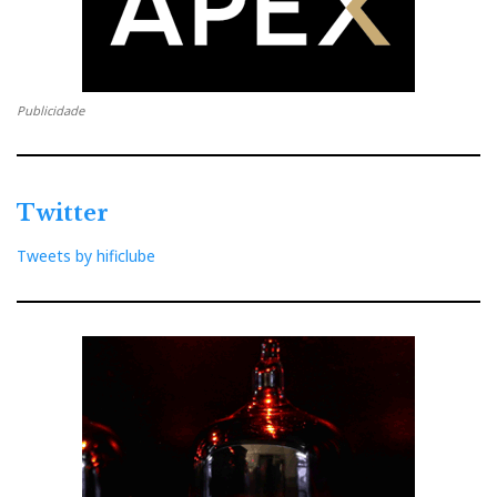
Publicidade
Twitter
Tweets by hificlube