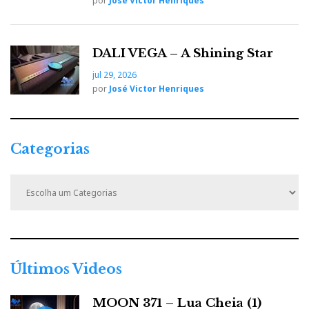
por
José Victor Henriques
DALI VEGA – A Shining Star
jul 29, 2026
por
José Victor Henriques
Categorias
C
a
t
e
g
o
r
Últimos Videos
i
a
MOON 371 – Lua Cheia (1)
s