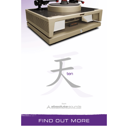
Articles (Artigos Relacionados) in Media at the top
on the right side of the screen
VIDEOS DA CES 2009
Para ver os vídeos:
Na secção Media (em cima à direita), seleccione o video
Clique e aguarde que a imagem surja na janela no topo da
página. O downolad pode demorar de alguns segundos a minutos,
dependendo da sua velocidade de acesso e do número de visitantes
online.
Logo que a imagem surja na janela, clique duas vezes para ver