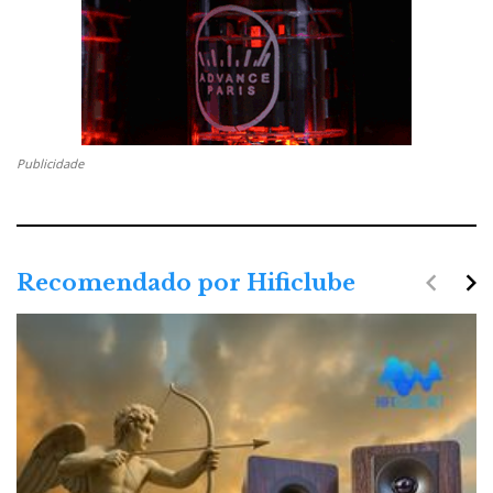
Publicidade
navigate_before
navigate_next
Recomendado por Hificlube