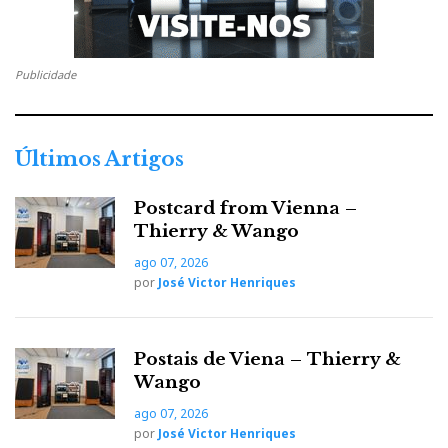
Publicidade
Últimos Artigos
Postcard from Vienna –
Thierry & Wango
ago 07, 2026
por
José Victor Henriques
Novo mesmo, até para mim, é o prévio Synapse de
dois andares, zero-feedback, bi-monofónico, com
Postais de Viena – Thierry &
dupla fonte de alimentação, duplo andar de linha,
Wango
controles duplos e até terras separadas, com ligação
ago 07, 2026
óptica interna, numa topologia diferencial híbrida
por
José Victor Henriques