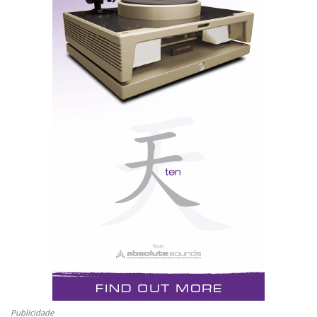
A Magico, agora à venda entre nós na Imacústica, vai
Model 5
apresentar o
, dentro da linha das M3
apresentadas na CES08, cuja reportagem integral está
disponível para os leitores registados no Hificlube
PATHOS
ADRENALIN
Publicidade