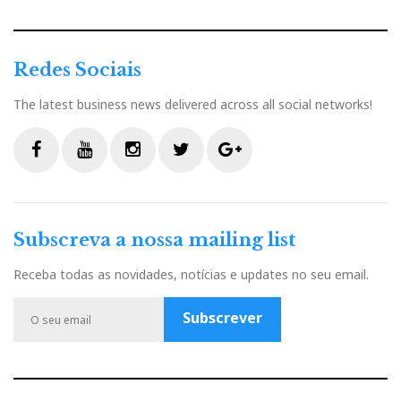
Redes Sociais
The latest business news delivered across all social networks!
F
Y
I
T
G
a
o
n
w
o
c
u
s
i
o
Subscreva a nossa mailing list
e
t
t
t
g
b
u
a
t
l
Receba todas as novidades, notícias e updates no seu email.
o
b
g
e
e
o
e
r
r
P
Subscrever
k
a
l
m
u
s