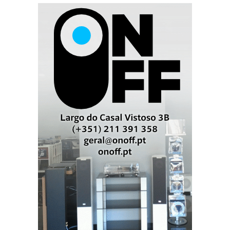
O pináculo da tecnologia INPOL, uma configuração
híbrida válvulas/transístores. São 180W em Classe A
pura com zero-feedback. E um design futurista.
SYNAPSE