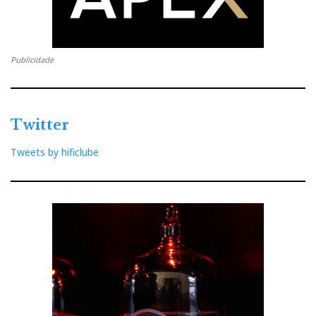
Publicidade
Twitter
Tweets by hificlube