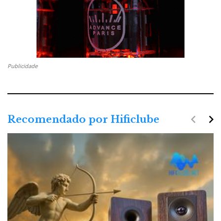
Publicidade
navigate_before
navigate_next
Recomendado por Hificlube