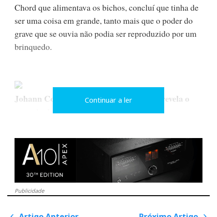
Chord que alimentava os bichos, concluí que tinha de
ser uma coisa em grande, tanto mais que o poder do
grave que se ouvia não podia ser reproduzido por um
brinquedo.
Johann Coorg, qual David Copperfield, revela o
Continuar a ler
segredo debaixo da capa
As Kef Austin, que por enquanto não passam de uma
“concept speaker”, cuja comercialização a ser
decidida só acontecerá lá para o fim de 2006, são um
monstro com 6 altifalantes de graves (dois disparam
Publicidade
para trás numa configuração de cardioid bass), 1 de
médios-graves+ um novo Uni-Q de médio-agudos que
Artigo Anterior
Próximo Artigo