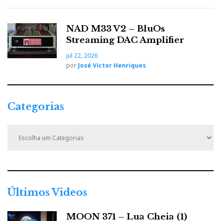
NAD M33 V2 – BluOs
Streaming DAC Amplifier
jul 22, 2026
por
José Victor Henriques
Categorias
C
a
t
e
g
o
r
Últimos Videos
i
a
MOON 371 – Lua Cheia (1)
s