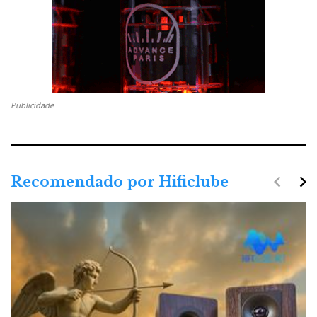
Publicidade
navigate_before
navigate_next
Recomendado por Hificlube