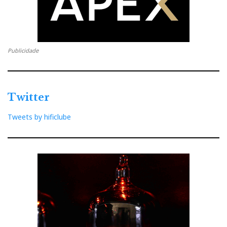
Publicidade
Twitter
Tweets by hificlube