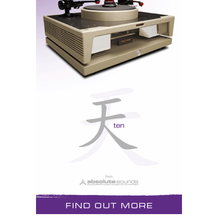
As KEF Austin utilizam a técnica de “cardioid
bass” para controlar o excesso de graves
A novidade é o “cardioid bass” que é uma variante do
Force Forward da Martin Logan, com dois altifalantes
de graves, neste caso, que ligados de inversão-de-fase
“cancelam” o excesso de grave que provoca ondas
estacionárias no espaço entre as colunas e a parede e
os cantos atrás delas. O sistema pode ser
ligado/desligado e, pelo menos naquela sala, todos
fomos unânimes, John Franks, da Chord, também, que
as Austin soavam melhor com o grave “à solta”. E que
grave, caramba!... Este é o tipo de coluna que não faz
prisioneiros. Esta é de longe a melhor coluna alguma
vez fabricada pela KEF, pelo que chamo desde já a