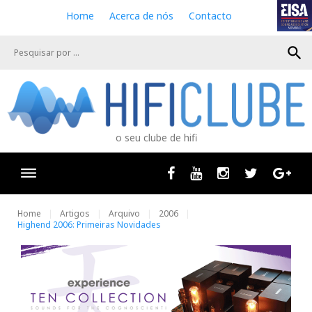
S
Home
Acerca de nós
Contacto
k
i
search
p
t
o
c
o
n
o seu clube de hifi
t
e
n
Facebook
Youtube
Instagram
Twitter
Goog
t
Home
Artigos
Arquivo
2006
Highend 2006: Primeiras Novidades