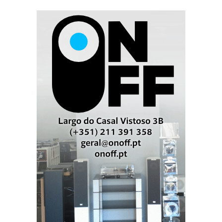
ELES FALAM, FALAM…
Sala da MBL
Nas salas dedicadas ao hifi, foram sobretudo os
grandes sistemas que atraíram os visitantes: todos
querem ouvir o que não podem comprar (mesmo na
Alemanha). Contudo, havia mais gente na Quinta e na
Sexta que no Sábado e no Domingo, o que significa
que o Highend se está a tornar num certame para
profissionais. Ou então os bávaros resolveram
aproveitar a tímida réstea de sol de Sábado, entre
chuvas e trovoada, para fazer piqueniques…
Sala da Sonus Faber: mais conversa...
Os visitantes distinguem-se uns dos outros porque os