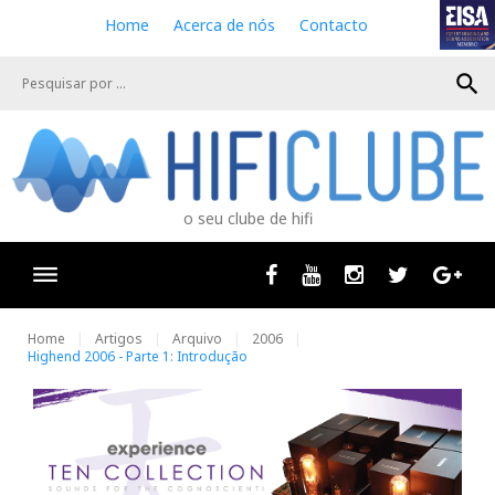
S
Home
Acerca de nós
Contacto
k
i
search
p
t
o
c
o
n
o seu clube de hifi
t
e
n
Facebook
Youtube
Instagram
Twitter
Goog
t
Home
Artigos
Arquivo
2006
Highend 2006 - Parte 1: Introdução