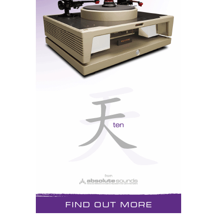
comprar (e beber) a garrafa toda…
AO VIVO NO HIGHEND
As JM Lab Alto ao...alto
Live Concert
Para fazer frente ao habitual “
” da
B&W, com um PA à base de “801D”, numa
configuração 5.2, a Focal resolveu patrocinar a
Fellow&Friend
actuação ao vivo de
, um duo
composto por um guitarrista branco e uma cantora
negra, e utilizou um par de Utopia Alto, montando-as
sobre pedestais à boca do palco. Mas o som no hall da
feira estava péssimo: empastelado e confuso - as
ressonâncias não ajudavam nada...
O palco da B&W