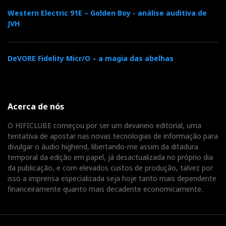
“muito” interessadas: Carlos Abreu, Rui Palhinha e
Western Electric 91E – Golden Boy - análise auditiva de
JVH
Paulo Gomes. Não há fumo sem fogo…
DeVORE Fidelity Micr/O – a magia das abelhas
UMA QUESTÃO DE FÉ
Alguns dos produtos apresentados no Highend só
Acerca de nós
podem ter sucesso comercial se o ouvinte tiver muita
O HIFICLUBE começou por ser um devaneio editorial, uma
fé. É um pouco como as curas milagrosas, embora
tentativa de apostar nas novas tecnologias de informação para
sejam sempre fornecidas abundantes provas
divulgar o áudio highend, libertando-me assim da ditadura
temporal da edição em papel, já desactualizada no próprio dia
científicas abonadas por cientistas e universidades
da publicação, e com elevados custos de produção, talvez por
anónimas.
isso a imprensa especializada seja hoje tanto mais dependente
Fast Audio acaba com as ressonâncias adversas
financeiramente quanto mais decadente economicamente.
nas salas...