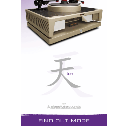
equipamentos em múltiplas salas para ver e ouvir.
Deste modo, à medida que se ouvem discos e se vêem
filmes fica-se com uma ideia muito mais aproximada
das reais potencialidades dos sistemas em
demonstração. E o potencial era elevado em ambos os
casos.
von Schweikert e Monitor Audio, mano a mano
Para já a sala era óptima se comparada com as
disponibilizadas no Audioshow. Não me lembro de ter
visto tratamento acústico e, apesar disso, do meu
posto de escuta improvisado o som pareceu-me
equilibrado, dependendo a sua correcção mais dos
discos que dos sistemas. Podia ter ficado ali a tarde
toda a ouvir música e a ver filmes diversos.