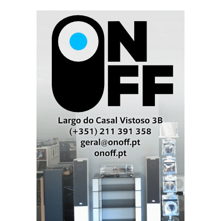
Runco e Hitachi. Gostei particularmente do som (e da
imagem) de um registo ao vivo, tipo “acústico”, dos
Pink Floyd, ou seria apenas Gilmour and Friends?
Uma estrutura que tivesse permitido montar os
projectores numa posição elevada teria sido o ideal
mas, se considerarmos o pouco tempo disponível, a
montagem pode considerar-se um sucesso. A
passagem de estéreo para multicanal foi constante e
fluida, provando que os “amadores”, no sentido dos
que amam aquilo que fazem, podem, obter melhores
resultados que muitos profissionais “encartados”.