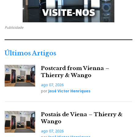
Se a ideia era provar que é possível ter bom som sem
hipotecar o futuro da família, conseguiram, e estão de
parabéns pela iniciativa.
Publicidade
Eis os sistemas em presença:
Últimos Artigos
Postcard from Vienna –
Thierry & Wango
Sistema Surround:
ago 07, 2026
por
José Victor Henriques
Denon DVD 3910, Denon AVC A11 XV, Monitor
Postais de Viena – Thierry &
Audio RS8/RS LCR/RS1/2x REL Storm III, Hitachi
Wango
PJ TX200, Runco CL 410, Cabos: Ixos, Kimber,
ago 07, 2026
Runco.