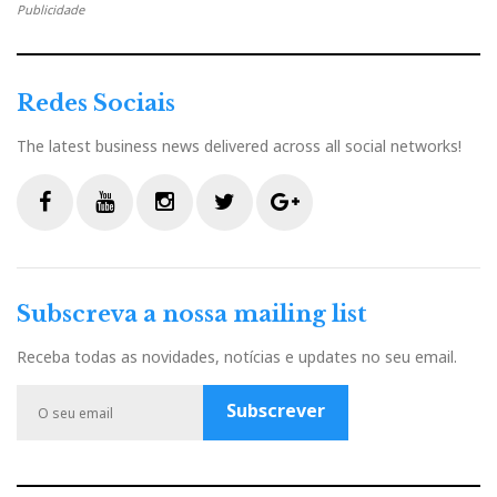
Publicidade
Outro aspecto da sala e do público presente
Redes Sociais
Fiquei sentado na fila da frente, descaído sobre o lado
direito, como o Figo (passe o autoelogio) e, como tal,
The latest business news delivered across all social networks!
em estéreo só ouvia o canal direito. Embora esse
desvio não fosse tão evidente em multicanal: Clark
Terry soou no canal central, assim como os diálogos
F
Y
I
T
G
do filme “O reino dos Céus” (com algum
a
o
n
w
o
extravasamento para o canal direito devido à minha
c
u
s
i
o
Subscreva a nossa mailing list
proximidade), apenas um disco recriou um palco
e
t
t
t
g
b
u
a
t
l
sonoro completo, o que me pareceu ser um SACD. A
Receba todas as novidades, notícias e updates no seu email.
o
b
g
e
e
culpa não foi dos sistemas nem de quem os montou,
o
e
r
r
P
Subscrever
mas decorreu do facto de a “sweet spot”, o lugar
k
a
l
mágico dos audiófilos, ter sido cedido (ah, a ditadura
m
u
da magem!) aos dois projectores vídeo em presença:
s