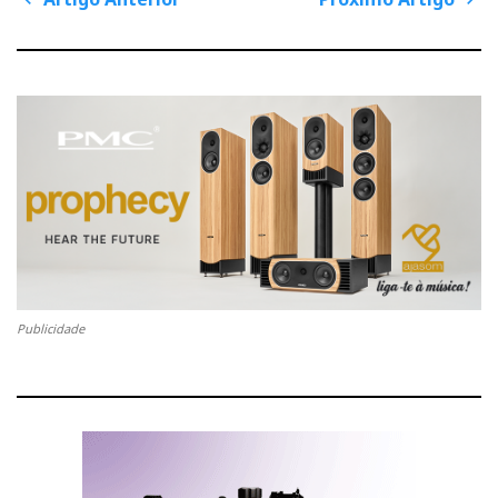
P
o
s
A
P
t
n
Portanto, todos os que se dedicam a divulgar por
r
r
a
v
paixão a ideologia audiófila são meus irmãos de
t
ó
i
g
i
x
armas e merecem o meu apoio e a minha
a
t
g
i
solidariedade.
i
o
o
m
n
Perspectiva obtida do fundo da sala
A
o
n
A
t
r
Quando entrei, a sala estava às escuras, mas apercebi-
e
t
me logo que havia bastante gente interessada. A
r
i
vantagem dos “shows” de sala única é a de não haver
i
g
Publicidade
o
o
dispersão da atenção dos visitantes: as pessoas
r
entram, sentam-se, ou ficam em pé à conversa, em voz
baixa no fundo da sala (onde, aliás, o som não era tão
bom: alguma ressonância) e ficam ali muito mais
tempo do que é habitual quando há muito mais