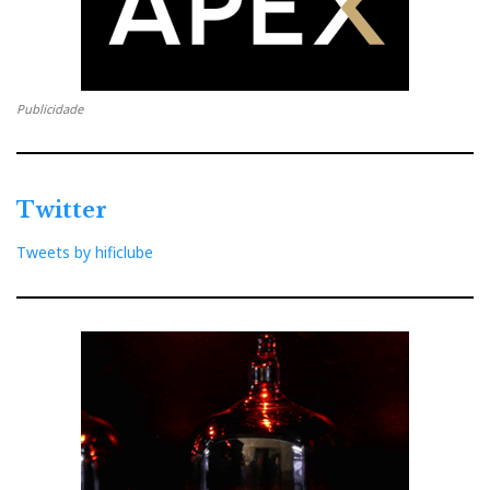
Publicidade
Twitter
Tweets by hificlube