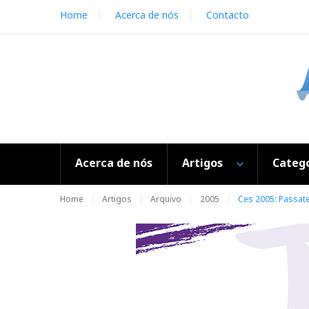
S
Home
Acerca de nós
Contacto
k
i
p
t
o
c
o
n
t
e
Acerca de nós
Artigos
Catego
n
t
Home
Artigos
Arquivo
2005
Ces 2005: Passa