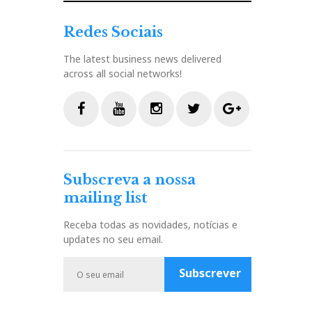
Redes Sociais
The latest business news delivered
across all social networks!
F
Y
I
T
G
a
o
n
w
o
c
u
s
i
o
Subscreva a nossa
e
t
t
t
g
mailing list
b
u
a
t
l
o
b
g
e
e
Receba todas as novidades, notícias e
o
e
r
r
P
updates no seu email.
k
a
l
m
u
Subscrever
s