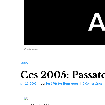
Publicidade
2005
Ces 2005: Passa
jan 26, 2005
por
José Victor Henriques
0 Comentários
-----Original Message-----