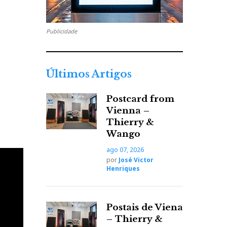
Publicidade
Últimos Artigos
Postcard from
Vienna –
Thierry &
Wango
ago 07, 2026
por
José Victor
 de
Henriques
Postais de Viena
– Thierry &