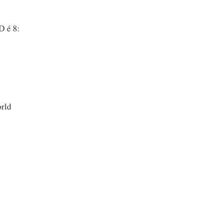
D é 8:
rld