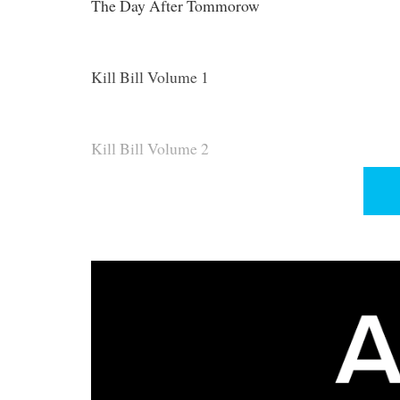
The Day After Tommorow
Kill Bill Volume 1
Kill Bill Volume 2
Ghost In The Shell 2: Innocence
O DVD é constituido por 11 Videoclips - 9 de f
The Crystal Method
Por fim, tem 5 audioclips: Simple Minds, The P