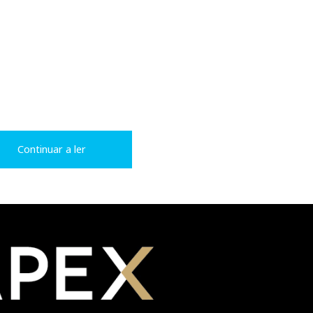
Continuar a ler
ilmes e 2 videoclips de música - um de Blue Man Group e outro
olyphonic Spree,