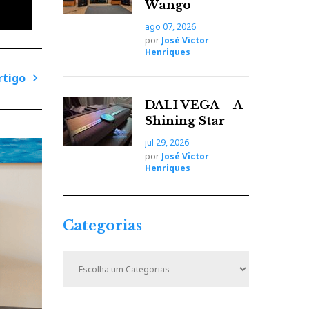
Wango
ago 07, 2026
por
José Victor
Henriques
rtigo
P
DALI VEGA – A
r
Shining Star
ó
jul 29, 2026
x
por
José Victor
i
Henriques
m
o
A
Categorias
r
t
C
i
a
t
g
e
o