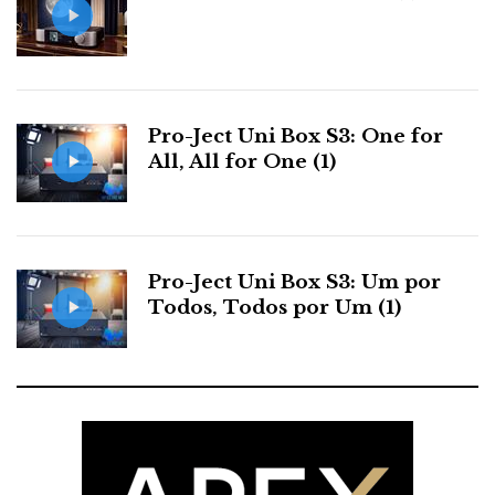
Um curioso «Universal» só para áudio a pedido dos
audiófilos alérgicos ao vídeo. Parto do princípio que
também são alérgicos à fotografia, portanto...
Pro-Ject Uni Box S3: One for
All, All for One (1)
F
T
G
L
Like it? Share it.
Pro-Ject Uni Box S3: Um por
Todos, Todos por Um (1)
a
w
o
i
P
c
i
o
n
i
e
t
g
k
n
b
t
l
e