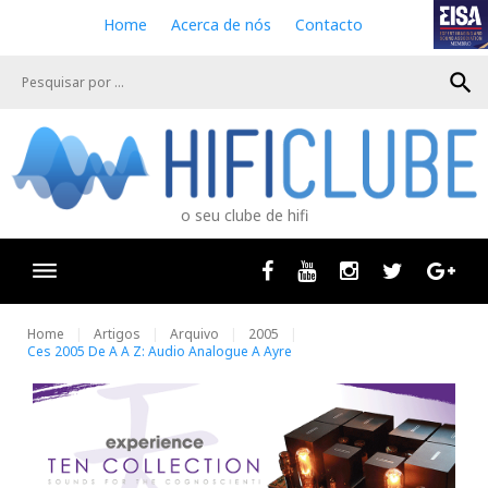
S
Home
Acerca de nós
Contacto
k
i
search
p
t
o
c
o
n
o seu clube de hifi
t
e
n
Facebook
Youtube
Instagram
Twitter
Goog
t
Home
Artigos
Arquivo
2005
Ces 2005 De A A Z: Audio Analogue A Ayre