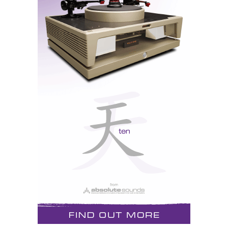
Class-A, zero-feedback, quatro duplos tríodos 6H30...
AVALON
Destaques: Eidolon Vision
Accupase+Avalon
Avalon+Hovland
Avalon Vision+EMM+Halcro
Não se apresentou oficialmente mas as Eidolon
marcaram presença em várias salas: fizeram par com a
Accuphase, com as fontes EMM (nova versão Vision)
e com a Hovland (Diamond). Em todos os casos já a