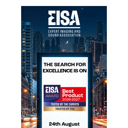
speakers»
2. Amplificadores One Series
As MetaDuo foram a grande surpresa em Las Vegas:
uma tentativa de Mathias Ruff (o verdadeiro
projectista das «cornetas» da Jadis, tenho fotos tiradas
em Paris há uns bons 15 anos para o provar: um dia eu
publico) e Holger Fromme ( que é casado com uma
brasileira e fala português) para criarem umas
Trio+Basshorn em versão compacta (e doméstica).