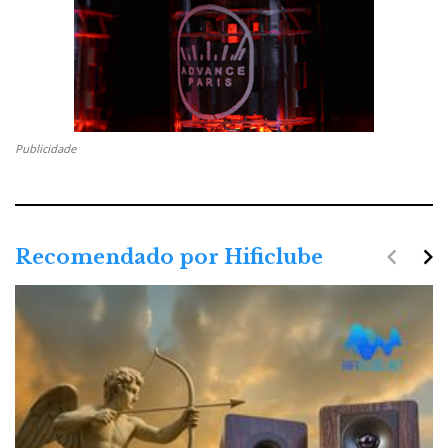
Publicidade
navigate_before
navigate_next
Recomendado por Hificlube