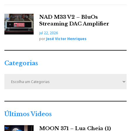
NAD M33 V2 – BluOs
Streaming DAC Amplifier
Pelo mesmo preço de 70 000 dólares (!) vendem-se os
jul 22, 2026
amplificadores ONE Series: 50W em Classe A com
por
José Victor Henriques
alimentação a baterias!
Categorias
AYRE
C
a
t
e
g
Destaque: C-5XE
o
r
Últimos Videos
i
a
MOON 371 – Lua Cheia (1)
s