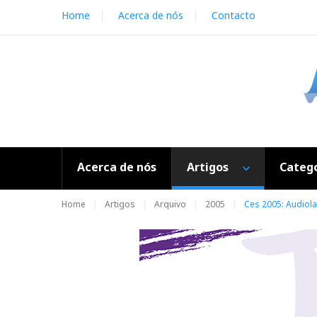
S
Home
Acerca de nós
Contacto
k
i
p
t
o
c
o
n
t
e
Acerca de nós
Artigos
Catego
n
t
Home
Artigos
Arquivo
2005
Ces 2005: Audiol