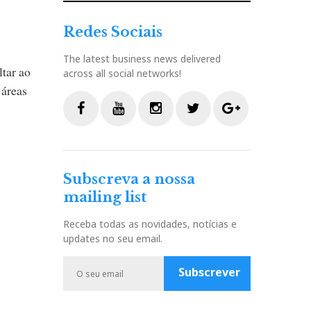
Redes Sociais
The latest business news delivered
ltar ao
across all social networks!
 áreas
F
Y
I
T
G
a
o
n
w
o
c
u
s
i
o
Subscreva a nossa
e
t
t
t
g
mailing list
b
u
a
t
l
o
b
g
e
e
Receba todas as novidades, notícias e
o
e
r
r
P
updates no seu email.
k
a
l
m
u
Subscrever
s