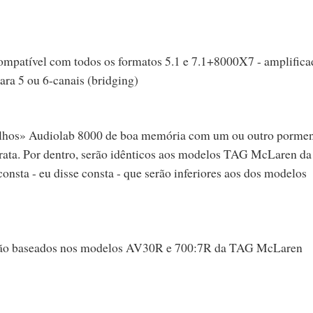
ompatível com todos os formatos 5.1 e 7.1+8000X7 - amplifica
ra 5 ou 6-canais (bridging)
velhos» Audiolab 8000 de boa memória com um ou outro porme
ata. Por dentro, serão idênticos aos modelos TAG McLaren da
nsta - eu disse consta - que serão inferiores aos dos modelos
o baseados nos modelos AV30R e 700:7R da TAG McLaren