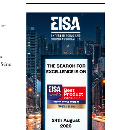
dor
nor
 Série