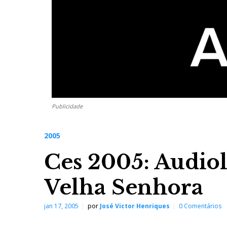
Publicidade
2005
Ces 2005: Audiol
Velha Senhora
jan 17, 2005
por
José Victor Henriques
0 Comentários