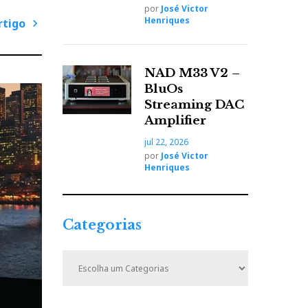
por
José Victor
Henriques
rtigo
P
r
NAD M33 V2 –
ó
BluOs
x
Streaming DAC
i
Amplifier
m
jul 22, 2026
o
por
José Victor
A
Henriques
r
t
i
Categorias
g
o
C
a
t
e