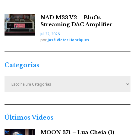
NAD M33 V2 – BluOs
Streaming DAC Amplifier
jul 22, 2026
por
José Victor Henriques
Categorias
C
a
t
e
g
o
r
Últimos Videos
i
a
MOON 371 – Lua Cheia (1)
s