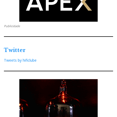
Publicidade
Twitter
Tweets by hificlube