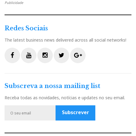
Publicidade
Redes Sociais
The latest business news delivered across all social networks!
F
Y
I
T
G
a
o
n
w
o
c
u
s
i
o
Subscreva a nossa mailing list
e
t
t
t
g
b
u
a
t
l
Receba todas as novidades, notícias e updates no seu email.
o
b
g
e
e
o
e
r
r
P
Subscrever
k
a
l
m
u
s