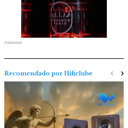
Publicidade
navigate_before
navigate_next
Recomendado por Hificlube