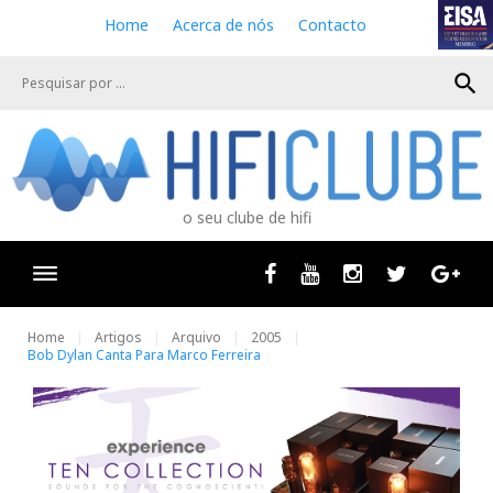
S
Home
Acerca de nós
Contacto
k
i
search
p
t
o
c
o
n
o seu clube de hifi
t
e
n
Facebook
Youtube
Instagram
Twitter
Goog
t
Home
Artigos
Arquivo
2005
Bob Dylan Canta Para Marco Ferreira