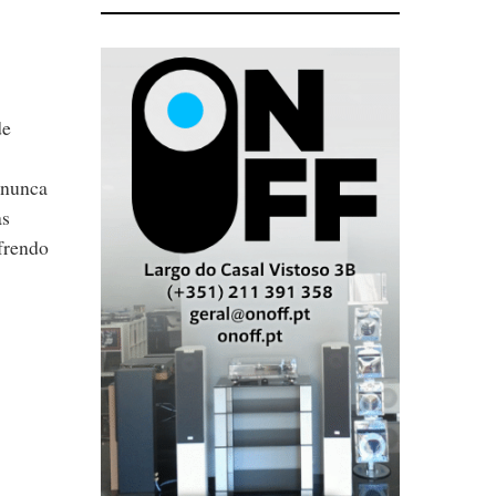
de
 nunca
as
frendo