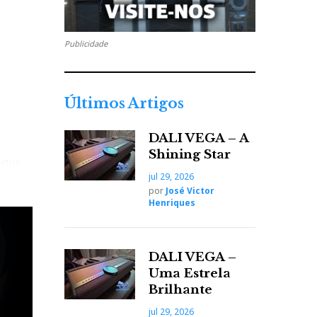
Publicidade
Últimos Artigos
DALI VEGA – A
Shining Star
ertos
jul 29, 2026
son
por
José Victor
ias
Henriques
idatos
DALI VEGA –
Uma Estrela
Brilhante
jul 29, 2026