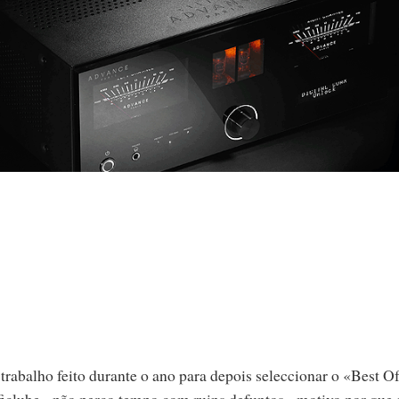
trabalho feito durante o ano para depois seleccionar o «Best O
ficlube - não perco tempo com ruins defuntos - motivo por que 