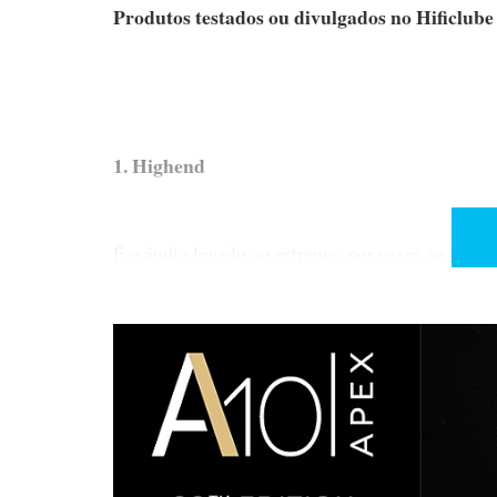
Produtos testados ou divulgados no Hificlub
1. Highend
É o áudio levado ao extremo, por vezes ao absur
inesquecíveis: as exóticas colunas-caracol BW 
Audio Alexandria X2 (130 000 euros!), nas inst
para a Madeira. Deixaram um rasto de corações d
dispostos a pagar o dote da Wilson e outros se p
modestas Eventus Audio Metis e as Penaudio Reb
«levar ao colo»...