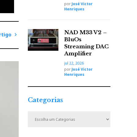
por
José Victor
Henriques
NAD M33 V2 –
rtigo
BluOs
P
Streaming DAC
a vivo
r
Amplifier
ó
jul 22, 2026
x
por
José Victor
i
Henriques
m
DP-
o
l. Ou
A
Categorias
r
r
t
C
i
a
t
g
e
o