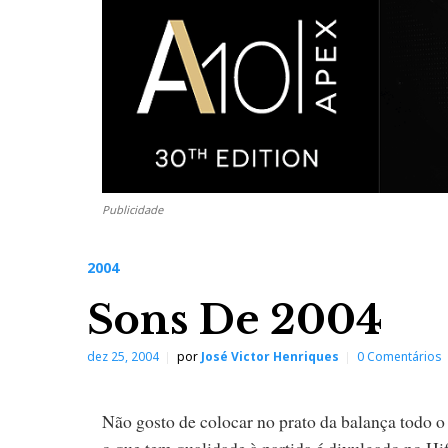
Publicidade
2004
Sons De 2004
dez 25, 2004
por
José Victor Henriques
0 Comentários
Não gosto de colocar no prato da balança todo o 
o que tem qualidade à partida é divulgado no Hi