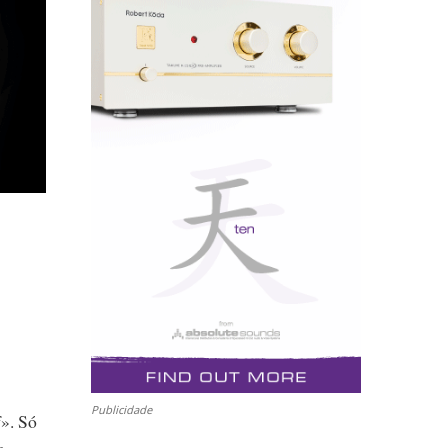
Publicidade
f». Só
a