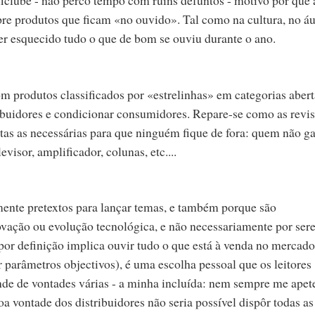
pre produtos que ficam «no ouvido». Tal como na cultura, no áu
er esquecido tudo o que de bom se ouviu durante o ano.
 produtos classificados por «estrelinhas» em categorias abert
ibuidores e condicionar consumidores. Repare-se como as revis
tas as necessárias para que ninguém fique de fora: quem não g
isor, amplificador, colunas, etc....
ente pretextos para lançar temas, e também porque são
novação ou evolução tecnológica, e não necessariamente por se
or definição implica ouvir tudo o que está à venda no mercado
r parâmetros objectivos), é uma escolha pessoal que os leitores
ende de vontades várias - a minha incluída: nem sempre me apet
 vontade dos distribuidores não seria possível dispôr todas as