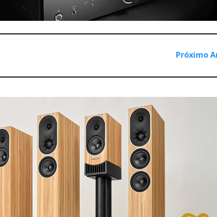
Próximo A
 já tem dignos sucessores - SACD e DVD-Audio -, o LP continu
 melhor perdura no tempo ano após ano.
ges Reference Turntable foram dignos adversários do Reimyo C
 há vida na alegada esterilidade marciana da tecnologia digita
cimo do preço pode comprar o Musical Fidelity X-Ray. Ou opta