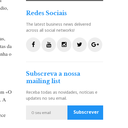
dio,
Redes Sociais
The latest business news delivered
across all social networks!
as,
tas da
anha o
F
Y
I
T
G
a
o
n
w
o
c
u
s
i
o
Subscreva a nossa
e
t
t
t
g
mailing list
b
u
a
t
l
o
b
g
e
e
rem «O
Receba todas as novidades, notícias e
o
e
r
r
P
updates no seu email.
. A
k
a
l
m
u
Subscrever
ece
s