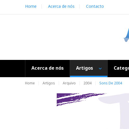
S
Home
Acerca de nós
Contacto
k
i
p
t
o
c
o
n
t
e
Acerca de nós
Artigos
Catego
n
t
Home
Artigos
Arquivo
2004
Sons De 2004