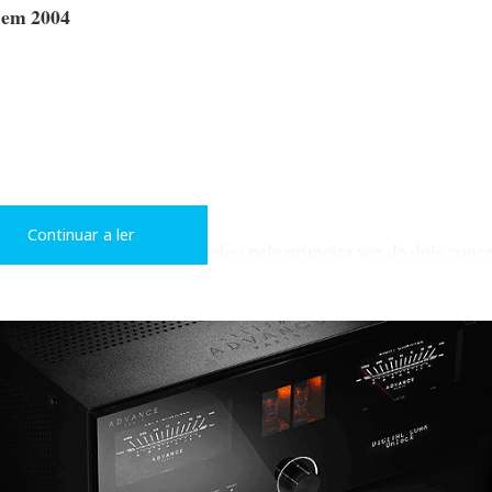
e em 2004
Continuar a ler
do. Em 2004, Portugal foi palco pela primeira vez de dois conc
800 Nautilus (50 000 euros), no Audioshow, e as poderosas Wil
alações da Imacústica, que seguiram depois em viagem de núpc
estroçados - entre eles, o meu. Já houve pelo menos dois cand
erfilam no altar. Mas se pretende casar pelo S. António, as mais
el, também testadas em 2004 no Hificlube, são mais fáceis de