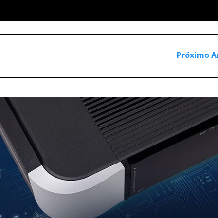
rimeiro com ecrã LCD de 7 polegadas Wide VGA e todas as
 estado da arte, incluindo interligações HDMI, autocalibração,
ntrolo de «subwoofers» múltiplos; «scaler» interno para HDTV 
Próximo A
tipo «analogue bypass» para garantir a pureza do sinal.
A70, de elevada potência 350/400W/4 Ohms contínuos, são
anais.
pgradable», ou seja, quem compra o MCA20 estéreo não o po
onsidero isto um erro de estratégia comercial. Mas David P
imizadas para cada modelo particular.