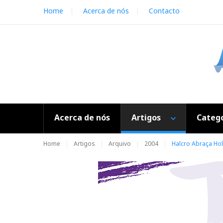
S
Home
Acerca de nós
Contacto
k
i
p
t
o
c
o
n
t
e
Acerca de nós
Artigos
Catego
n
t
Home
Artigos
Arquivo
2004
Halcro Abraça Ho