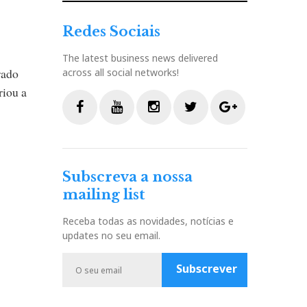
Redes Sociais
The latest business news delivered
rado
across all social networks!
riou a
F
Y
I
T
G
a
o
n
w
o
c
u
s
i
o
Subscreva a nossa
e
t
t
t
g
mailing list
b
u
a
t
l
o
b
g
e
e
Receba todas as novidades, notícias e
o
e
r
r
P
updates no seu email.
k
a
l
m
u
Subscrever
s