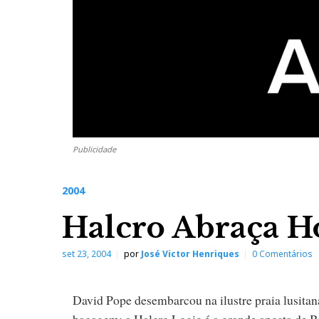
Publicidade
2004
Halcro Abraça H
set 23, 2004
por
José Victor Henriques
0 Comentários
David Pope desembarcou na ilustre praia lusitana
bagagem: a Halcro Logic é a grande aposta de 