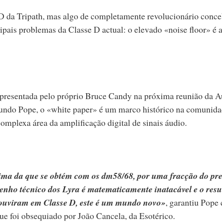
D da Tripath, mas algo de completamente revolucionário conc
ipais problemas da Classe D actual: o elevado «noise floor» é 
apresentada pelo próprio Bruce Candy na próxima reunião da 
gundo Pope, o «white paper» é um marco histórico na comunid
 complexa área da amplificação digital de sinais áudio.
ima da que se obtém com os dm58/68, por uma fracção do pre
nho técnico dos Lyra é matematicamente inatacável e o resu
 ouviram em Classe D, este é um mundo novo»
, garantiu Pope
 foi obsequiado por João Cancela, da Esotérico.