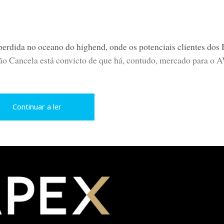
erdida no oceano do highend, onde os potenciais clientes dos 
o Cancela está convicto de que há, contudo, mercado para o A
Continuar a ler
rsal Player UNI90, com saída digital HDMI