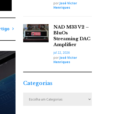
por
José Victor
Henriques
1080i,
NAD M33 V2 –
rtigo
BluOs
P
Streaming DAC
r
Amplifier
ó
jul 22, 2026
x
por
José Victor
i
Henriques
 como
m
o
A
Categorias
r
t
de
C
i
a
ope
t
g
e
o