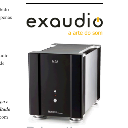
ebido
apenas
Audio
ade
ço e
ltado
 com