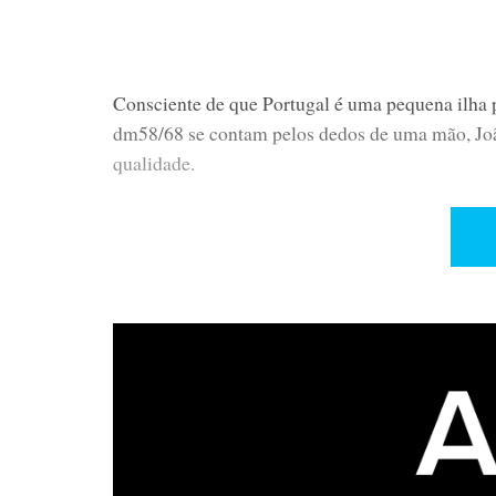
Consciente de que Portugal é uma pequena ilha p
dm58/68 se contam pelos dedos de uma mão, Joã
qualidade.
HALCRO LOGIC
UNI90
A linha é composta pelo Super Definition Unive
SSP100