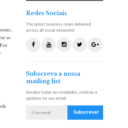
Redes Sociais
The latest business news delivered
sonic,
across all social networks!
zar as
 Fox
e
F
Y
I
T
G
a
o
n
w
o
c
u
s
i
o
Subscreva a nossa
e
t
t
t
g
mailing list
b
u
a
t
l
o
b
g
e
e
Receba todas as novidades, notícias e
o
e
r
r
P
updates no seu email.
k
a
l
ode
m
u
Subscrever
s