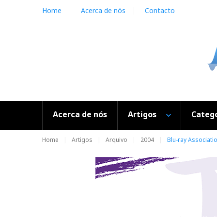
S
Home
Acerca de nós
Contacto
k
i
p
t
o
c
o
n
t
e
Acerca de nós
Artigos
Catego
n
t
Home
Artigos
Arquivo
2004
Blu-ray Associat