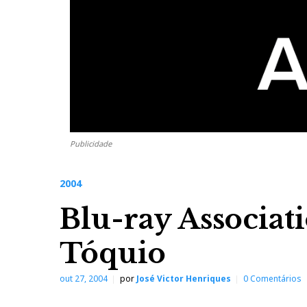
Publicidade
2004
Blu-ray Associa
Tóquio
out 27, 2004
por
José Victor Henriques
0 Comentários