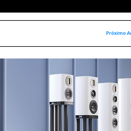
01366
Próximo A
MBM29F400TC-90PF-S23)
(MBM29F400TC-90PF-S253)