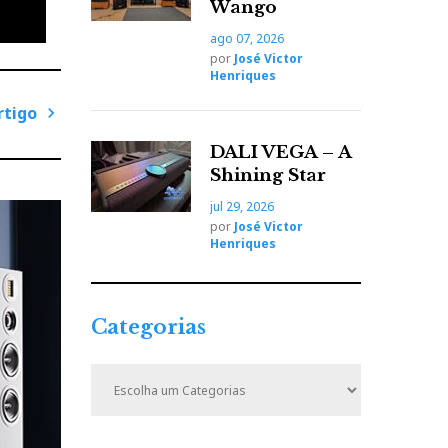
Wango
ago 07, 2026
por
José Victor
Henriques
rtigo
P
DALI VEGA – A
r
Shining Star
ó
jul 29, 2026
x
por
José Victor
i
Henriques
m
o
A
Categorias
r
t
C
i
a
t
g
e
o