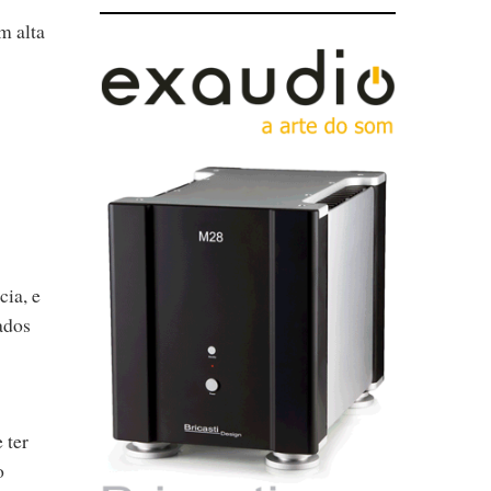
m alta
cia, e
ados
 ter
o