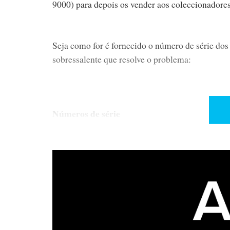
9000) para depois os vender aos coleccionadores
Seja como for é fornecido o número de série dos
sobressalente que resolve o problema:
Números de série
SCD-1 (US) serial Nos: 800001 - 801353
SCD-1 (Euro/Asia) serial Nos: 500001 - 500739