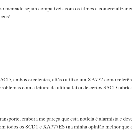
 no mercado sejam compatíveis com os filmes a comercializar e
éus!...
SACD, ambos excelentes, aliás (utilizo um XA777 como referên
r problemas com a leitura da última faixa de certos SACD fabric
ransporte, embora me pareça que esta notícia é alarmista e deve
ar com todos os SCD1 e XA777ES (na minha opinião melhor que 