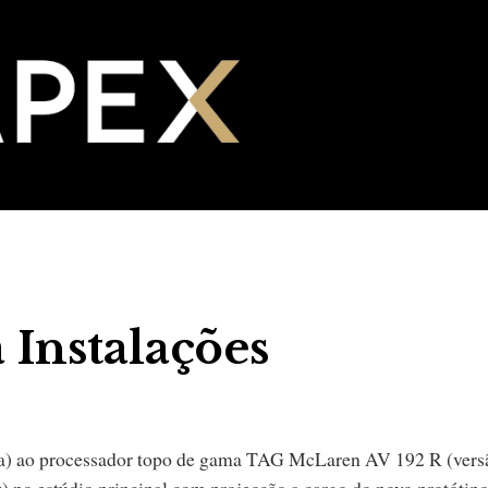
Instalações
teira) ao processador topo de gama TAG McLaren AV 192 R (vers
 no estúdio principal com projecção a cargo do novo protótipo