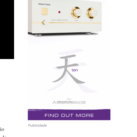
Publicidade
ão
 da