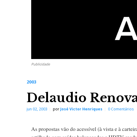
Publicidade
2003
Delaudio Renova 
jun 02, 2003
por
José Victor Henriques
0 Comentários
As propostas vão do acessível (à vista e à car
artilhada com saídas balanceadas e HDTV-ready)