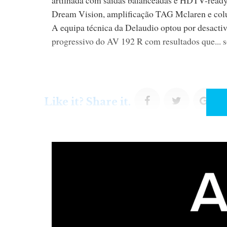
Dream Vision, amplificação TAG Mclaren e col
A equipa técnica da Delaudio optou por desactiv
progressivo do AV 192 R com resultados que... s
F
T
G
Like it? Share it.
a
w
o
c
i
o
e
t
g
b
t
l