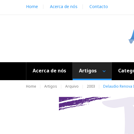
S
Home
Acerca de nós
Contacto
k
i
p
t
o
c
o
n
t
e
Acerca de nós
Artigos
Catego
n
t
Home
Artigos
Arquivo
2003
Delaudio Renova 