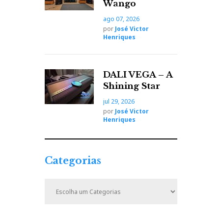
Wango
ago 07, 2026
por
José Victor
Henriques
DALI VEGA – A
Shining Star
jul 29, 2026
por
José Victor
Henriques
Categorias
C
a
t
e