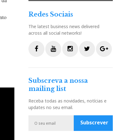
Redes Sociais
nto
The latest business news delivered
across all social networks!
F
Y
I
T
G
a
o
n
w
o
c
u
s
i
o
Subscreva a nossa
e
t
t
t
g
mailing list
b
u
a
t
l
o
b
g
e
e
Receba todas as novidades, notícias e
o
e
r
r
P
updates no seu email.
k
a
l
m
u
Subscrever
s