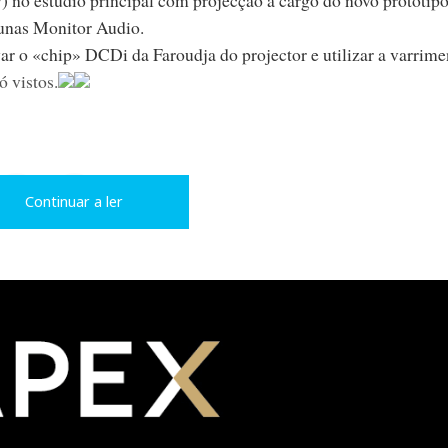
unas Monitor Audio.
ar o «chip» DCDi da Faroudja do projector e utilizar a varrime
ó vistos.
L
P
Continuar a ler
i
i
n
n
k
t
e
e