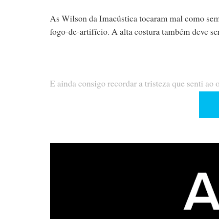
As Wilson da Imacústica tocaram mal como semp
fogo-de-artifício. A alta costura também deve ser
E ainda consigo recordar a tristeza que senti ao
Obrigado JVH, por me ter salvo...
agt