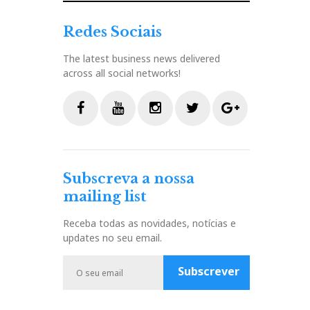
Redes Sociais
The latest business news delivered
across all social networks!
F
Y
I
T
G
a
o
n
w
o
c
u
s
i
o
Subscreva a nossa
e
t
t
t
g
mailing list
b
u
a
t
l
o
b
g
e
e
Receba todas as novidades, notícias e
o
e
r
r
P
updates no seu email.
k
a
l
m
u
Subscrever
s