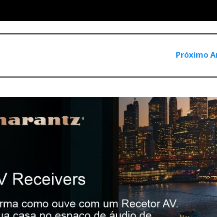
Próximo A
hysic)
dio Research Ref Pré + Audio Research Ref Phono + Tetha + Pr
ragon)