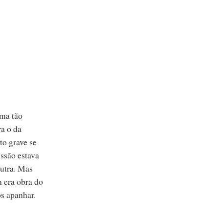
rma tão
a o da
to grave se
ssão estava
outra. Mas
 era obra do
os apanhar.