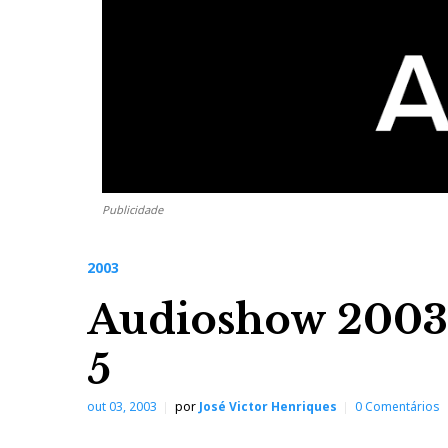
Publicidade
2003
Audioshow 2003:
5
out 03, 2003
por
José Victor Henriques
0 Comentários