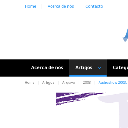
S
Home
Acerca de nós
Contacto
k
i
p
t
o
c
o
n
t
e
Acerca de nós
Artigos
Catego
n
t
Home
Artigos
Arquivo
2003
Audioshow 2003: 