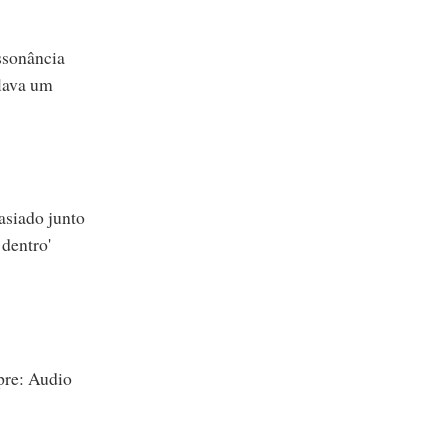
ssonância
elava um
siado junto
 dentro'
pre: Audio