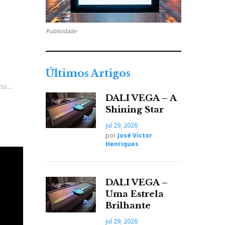
Publicidade
Últimos Artigos
a...
DALI VEGA – A
Shining Star
jul 29, 2026
por
José Victor
Henriques
DALI VEGA –
Uma Estrela
Brilhante
jul 29, 2026