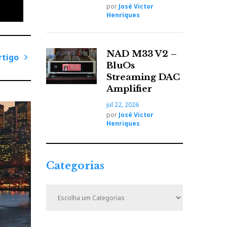
por
José Victor
Henriques
NAD M33 V2 –
rtigo
BluOs
P
Streaming DAC
r
Amplifier
ó
jul 22, 2026
x
por
José Victor
i
Henriques
m
o
A
Categorias
oac)
r
t
C
i
a
t
g
e
o