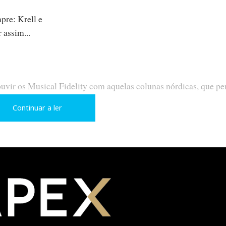
re: Krell e
 assim...
 ouvir os Musical Fidelity com aquelas colunas nórdicas, que pen
Continuar a ler