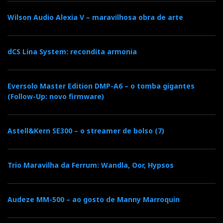
F
T
G
L
Like it? Share it.
Wilson Audio Alexia V – maravilhosa obra de arte
a
w
o
i
P
dCS Lina System: recondita armonia
c
i
o
n
i
e
t
g
k
Eversolo Master Edition DMP-A6 – o tomba gigantes
n
(Follow-Up: novo firmware)
b
t
l
e
t
Astell&Kern SE300 – o streamer de bolso (7)
o
e
e
d
e
o
r
+
I
r
Trio Maravilha da Ferrum: Wandla, Oor, Hypsos
k
n
e
Audeze MM-500 – ao gosto de Manny Marroquin
s