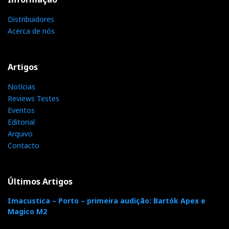
Relacionado : Sarte
Distribuidores
Audio Elite
Acerca de nós
Fruto de Paixão e Esforço
Artigos
Notícias
Distribuidor
Reviews Testes
Relacionado : Imacustica
Eventos
Editorial
Somos especialistas em alta fidelidade &
Arquivo
cinema em casa. Oferecemos a
Contacto
verdadeira experiência de imersão
audiovisual. Movidos pela paixão, desde 1986!
Últimos Artigos
Categorias:
amplificadores
|
transistores
|
Imacustica – Porto – primeira audição: Bartók Apex e
Magico M2