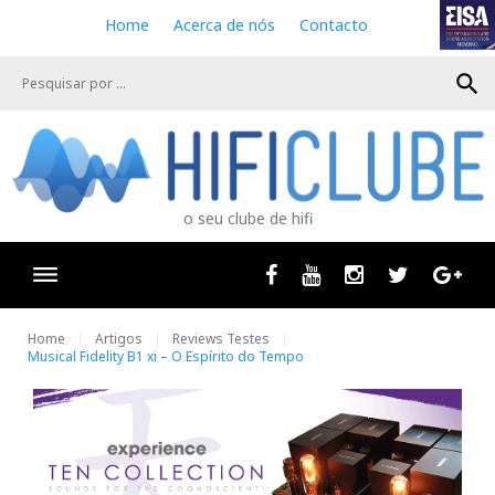
S
Home
Acerca de nós
Contacto
k
i
search
p
t
o
c
o
n
o seu clube de hifi
t
e
n
Facebook
Youtube
Instagram
Twitter
Goog
t
Home
Artigos
Reviews Testes
Musical Fidelity B1 xi – O Espírito do Tempo