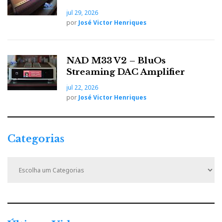
jul 29, 2026
por
José Victor Henriques
NAD M33 V2 – BluOs
Streaming DAC Amplifier
jul 22, 2026
por
José Victor Henriques
Categorias
Musical Fidelity B1 xi: a imagem do presente e a filosofia do
C
passado.
a
t
Vamos ouvir
e
g
o
Em
, do álbum Rubber Soul, dos
, na
Norwegian Wood
Beatles
r