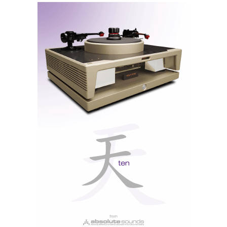
painel frontal em alumínio escovado exibe só o
essencial: pequenos botões de seleção de fontes
analógicas e digitais ladeiam o enorme botão de
controlo de volume. De resto, apenas o discreto
logotipo da marca e a saída para auscultadores — sem
exuberâncias, sem ecrãs, sem menus. Um amplificador
como se fazia antigamente. Mas, ao contrário do
Rotel A8
, que testámos na semana passada, o B1 xi
tem portas de acesso ao mundo moderno.