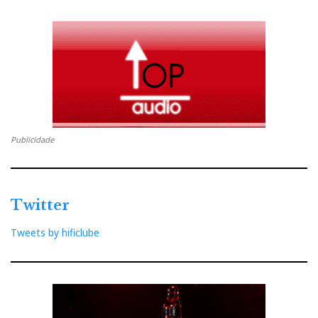
Os M100 são fabricados em plástico, logo são um
tudo-nada mais leves e provavelmente menos duráveis
que os ALBA fabricados numa liga de zinco.
Como não gosto de ouvir música com IEMs durante
muito tempo, tenho dificuldade em fazer comparações
auditivas. Para mim são todos iguais, ou seja,
Publicidade
desconfortáveis.
Twitter
Tweets by hificlube