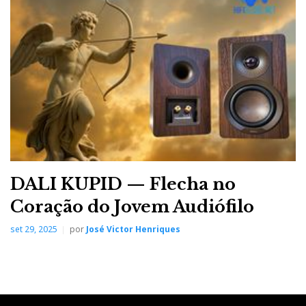
línguas disponíveis, mas não consta a portuguesa. À
atenção da Support View.
DALI KUPID — Flecha no
Coração do Jovem Audiófilo
O som dos M100 pode ser igualizado a gosto.
set 29, 2025
por
José Victor Henriques
E o som? Uma ligação por cabo é sempre uma ligação
por cabo, por isso os ALBA soam melhor,
especialmente no agudo. Mas os M100 são muito
mais versáteis e o som, embora mais homogéneo, em