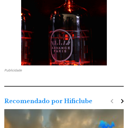
Festa rija com os M100
Mas, enquanto, os ALBA se colocam nos ouvidos, e
pronto, já está, os M100 são uma festa: ouvi música,
com e sem redução de ruído (funciona!), pausei e
mudei de faixa com toques rápidos ou longos no
auricular direito ou esquerdo, falei com a Google
Assistant, atendi chamadas telefónicas, igualizei o
Publicidade
som ao meu gosto com a App de controlo; coloquei
no modo Transparency para ouvir o que se passava à
minha volta, tudo com uma bela voz feminina a
informar-me num inglês impecável qual a função
navigate_before
navigate_next
Recomendado por Hificlube
ANC ou outra que tinha ativado.
Posso desligar a voz ou optar por tons. Há várias