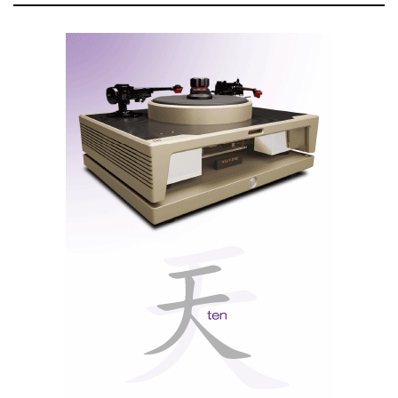
pinos dos cabos entram bem justas nos auriculares,
mas receio que um puxão inadvertido as possa soltar
ou mesmo quebrar.
Com um altifalante único de 10, 8mm e uma
impedância de 32 ohms, os ALBA são fabricados
numa liga leve de alumínio e zinco, pesando apenas
14 g sem cabo.