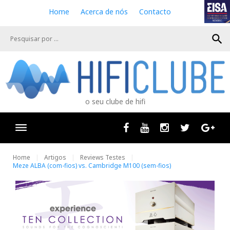
S
Home
Acerca de nós
Contacto
k
i
search
p
t
o
c
o
n
o seu clube de hifi
t
e
n
Facebook
Youtube
Instagram
Twitter
Goog
t
Home
Artigos
Reviews Testes
Meze ALBA (com-fios) vs. Cambridge M100 (sem-fios)