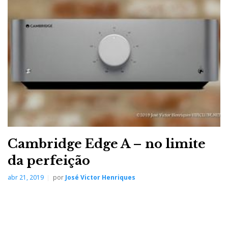
bíblica ‘Fiat lux’ para ‘Fiat sonus’ com os auriculares
com-fios Meze ALBA, os quais são uma versão
acessível (€159) dos famosos ADVAR (€699), e por
isso direcionada para os jovens audiófilos que ouvem
música com ‘smartphones’ ou ‘dongles’ (DACs ultra-
portáteis).
Meze ALBA
Os ALBA apresentam-se numa pequena caixa de
cartão, que contém: cabo entrançado, com fichas de
Cambridge Edge A – no limite
dois-pinos+Jack de 3,5 mm; adaptador USB-C para
da perfeição
‘smartphone’ com Jack fêmea de 3,5 mm (com
abr 21, 2019
por
José Victor Henriques
‘dongle DAC’), bolsa pequena de transporte em pele
sintética, de onde o cabo sai todo emaranhado, como
de costume, e pontas de silicone de vários tamanhos
para adaptação ao canal auditivo. As fichas de dois-