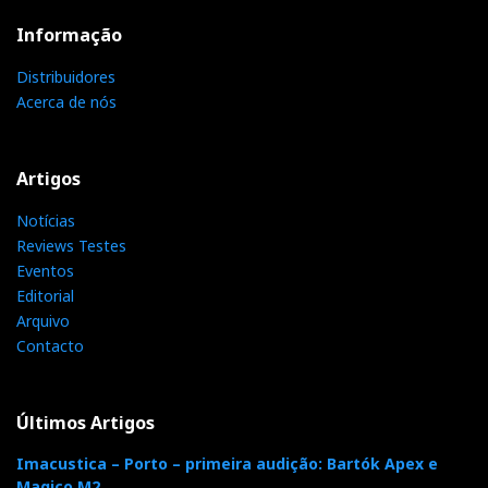
termos tímbricos e dinâmicos, não se fica muito atrás
Informação
e pode sempre ser igualizado a gosto.
Distribuidores
Acerca de nós
E fico-me por aqui, porque eu estou a escrever esta
crónica na praia, e agora vou dar um mergulho. A
propósito: os M100 são à prova de salpicos (atenção:
Artigos
eu não disse à prova d’água)!
Notícias
Reviews Testes
Conclusão: a escolha aqui não depende do preço,
Eventos
nem da qualidade de som, que é idêntica. Depende,
Editorial
sobretudo, das suas prioridades: estabilidade ou
Arquivo
versatilidade? Neste caso, eu aposto na
Contacto
versatilidade: Cambridge M100.
Últimos Artigos
Imacustica – Porto – primeira audição: Bartók Apex e
Magico M2