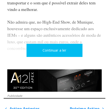
transportar e o som que é possível extrair deles tem
vindo a melhorar.
Não admira que, no High-End Show, de Munique,
houvesse um espaço exclusivamente dedicado aos
IEMs – e alguns são autênticos acessórios de moda de
luxo, que custam mil ou mais euros, onde a
concorrência é feroz.
Continuar a ler
Andei por lá uma hora a informar-me e a fotografar,
mas raramente os experimento, pelas razões acima
expostas; e também de higiene, embora as pontas de
silicone sejam alegadamente substituídas entre
audições para evitar partilha de material biológico,
leia-se, cera.
Publicidade
Artigo Anterior
Próximo Artigo