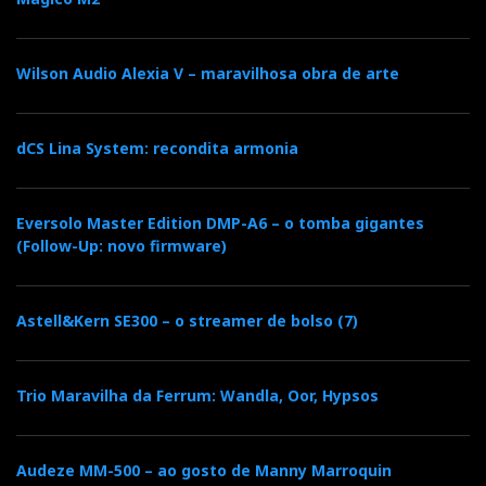
Distribuidor
Relacionado :
SupportView
Wilson Audio Alexia V – maravilhosa obra de arte
Supportview
dCS Lina System: recondita armonia
Distribuidor
Eversolo Master Edition DMP-A6 – o tomba gigantes
Relacionado : Top Audio
(Follow-Up: novo firmware)
A TOPAUDIO nasceu no ano de 2004,
como resultado da herança e
Astell&Kern SE300 – o streamer de bolso (7)
transformação da prestigiada ALFIDA,
que durante vários anos assegurou a importação e
distribuição de equipamentos de superior qualidade.
Trio Maravilha da Ferrum: Wandla, Oor, Hypsos
Categorias:
auscultadores
|
Audeze MM-500 – ao gosto de Manny Marroquin