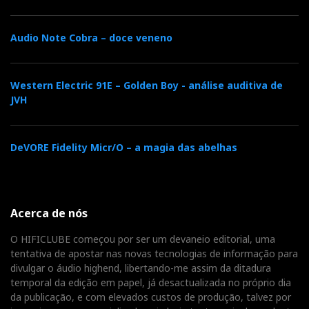
F
T
G
L
Like it? Share it.
Audio Note Cobra – doce veneno
a
w
o
i
P
Western Electric 91E – Golden Boy - análise auditiva de
JVH
c
i
o
n
i
e
t
g
k
n
DeVORE Fidelity Micr/O – a magia das abelhas
b
t
l
e
t
o
e
e
d
Acerca de nós
e
O HIFICLUBE começou por ser um devaneio editorial, uma
o
r
+
I
r
tentativa de apostar nas novas tecnologias de informação para
divulgar o áudio highend, libertando-me assim da ditadura
k
n
temporal da edição em papel, já desactualizada no próprio dia
e
da publicação, e com elevados custos de produção, talvez por