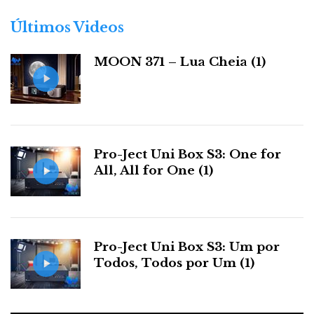
o
Modo Mono
r
Últimos Videos
Modo de Sono
i
a
Driver de 10 mm
MOON 371 – Lua Cheia (1)
s
Amplificação A/B
Peso: 6,65g (cada)
Controlo Tátil
Aplicação de Controlo — com equalizador gráfico de 7
bandas
Pro-Ject Uni Box S3: One for
All, All for One (1)
Tive o mesmo problema para os colocar no canal
auditivo que tenho com todos os outros ‘supositórios’
acústicos. Mas os M100 vêm com 3 pontas de silicone
e 2 de espuma, e lá acabei por encontrar o que me
Pro-Ject Uni Box S3: Um por
pareceu a melhor solução (espuma), pois a ‘App’ não
Todos, Todos por Um (1)
tem um teste de adaptação, como a dos Devialet
Gemini.