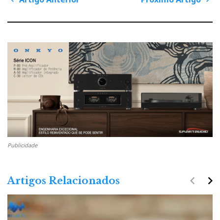
P
o
s
A
P
t
n
r
r
a
v
t
ó
i
g
i
x
a
t
g
i
i
o
o
m
n
A
o
n
A
A Meze Audio parece ter adaptado a expressão bíblica ‘Fiat
t
r
lux’ para ‘Fiat sonus’ com os auriculares com-fios Meze
e
t
ALBA.
r
i
i
g
Publicidade
‘Fiat lux, fiat sonus’!
o
o
r
navigate_before
navigate_next
Artigos Relacionados
O romeno é uma língua de raiz latina e ALBA
significa alvorada, ou a ‘primeira luz’ da manhã.
Assim, a Meze Audio parece ter adaptado a expressão