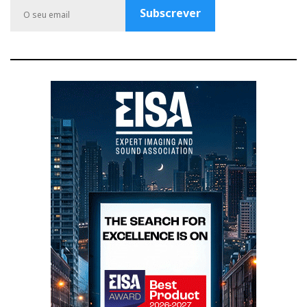
o
e
r
r
P
ideal para ver vídeos ou jogos de computador.
Subscrever
k
a
l
m
u
O pequeno ‘dongle’ do adaptador é uma ideia
s
simpática, mas os ALBA só mostraram o que
realmente valem quando os liguei ao incrível iFI
Audio GO Bar ‘Kensei’ que, além da energia, fornece
aos ALBA o reforço de grave (Xbass) e a
espacialidade (xSpace) que lhes falta.
O som é natural, dinâmico, transparente com a
prometida claridade da luz da manhã e um agudo
presente, mas sem asperezas; uma gama média isenta
de dureza; e um grave controlado e bem definido,
ainda que sem a extensão dos melhores (e mais caros)
modelos do mercado. O grave melhora muito se os
ALBA estiverem bem ajustados nos ouvidos.