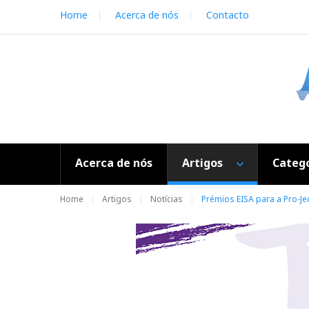
S
Home
Acerca de nós
Contacto
k
i
p
t
o
c
o
n
t
e
Acerca de nós
Artigos
Catego
n
t
Home
Artigos
Notícias
Prémios EISA para a Pro-Je