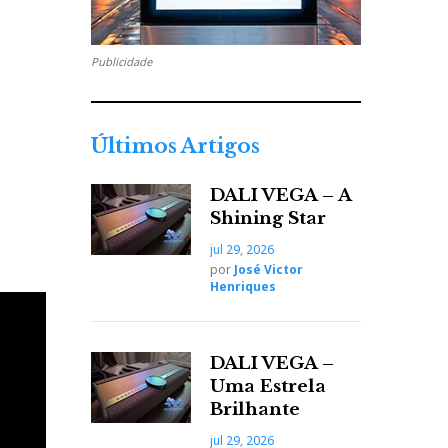
Publicidade
Últimos Artigos
DALI VEGA – A
Shining Star
jul 29, 2026
por
José Victor
Henriques
DALI VEGA –
Uma Estrela
a Pro-
Brilhante
rante a
jul 29, 2026