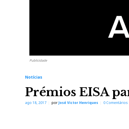
Publicidade
Notícias
Prémios EISA par
ago 18, 2017
por
José Victor Henriques
0 Comentários