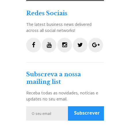
Redes Sociais
The latest business news delivered
across all social networks!
F
Y
I
T
G
a
o
n
w
o
c
u
s
i
o
Subscreva a nossa
e
t
t
t
g
mailing list
b
u
a
t
l
o
b
g
e
e
Receba todas as novidades, notícias e
o
e
r
r
P
updates no seu email.
k
a
l
m
u
Subscrever
s