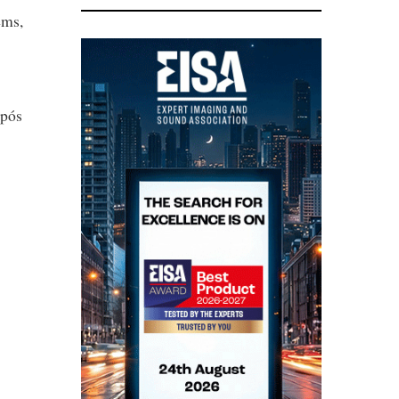
ems,
após