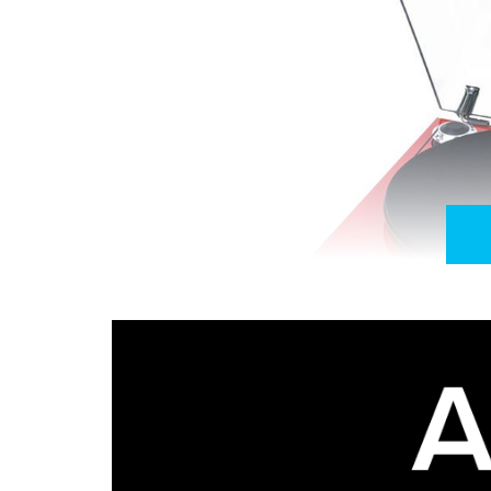
Provando continuar sintonizada com a procura re
Ject é desta vez distinguida pela gama Flexi-Ran