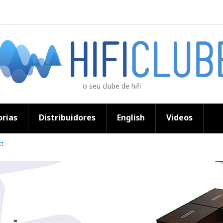
o seu clube de hifi
rias
Distribuidores
English
Videos
ct