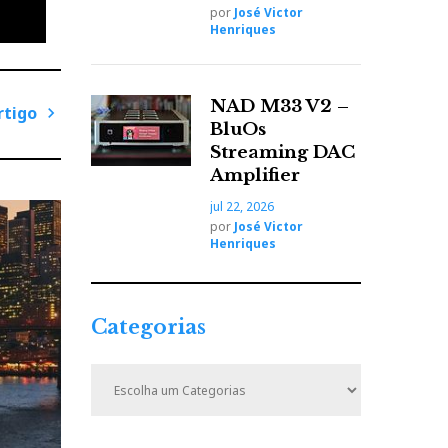
por
José Victor
Henriques
r –
NAD M33 V2 –
rtigo
BluOs
P
Streaming DAC
r
ncipais
Amplifier
ó
 com
jul 22, 2026
x
s tais
por
José Victor
i
Henriques
m
o
A
Categorias
r
t
C
i
a
t
g
e
o