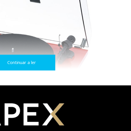
Continuar a ler
al por equipamentos simultaneamente eficientes e acessíveis, 
ge, que tem seis modelos diferentes para apelar a qualquer aspi