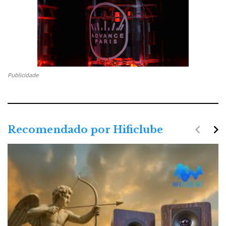
Publicidade
navigate_before
navigate_next
Recomendado por Hificlube