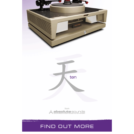
comodidade de Spotify Connect, assegurando tanto
um som de alta qualidade como uma operação
cómoda e fácil. E o melhor de tudo, o novo Zeppelin
também pode ser controlado através da Bowers &
Wilkins Music App, que dá acesso instantâneo a uma
série de serviços de streaming incluindo Deezer,
Last.fm, Qobuz, Soundcloud, TIDAL e TuneIn.
Conectado, inteligente, intuitivo