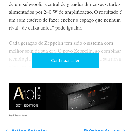
de um subwoofer central de grandes dimensões, todos
alimentados por 240 W de amplificação. O resultado é
um som estéreo de fazer encher o espaço que nenhum
rival “de caixa única” pode igualar.
Cada geração de Zeppelin tem sido o sistema com
melhor som da sua era. O novo Zeppelin, ao combinar
tecnologia de altifalantes comprovada com a sua nova
Continuar a ler
plataforma de streaming de alta resolução, é
simplesmente o melhor de sempre. O resultado global
é um desempenho musical excecional, seja a partir de
uma fonte ligada sem fios ou através de um serviço de
streaming.
Design distinto e inovador
Publicidade
Artigo Anterior
Próximo Artigo