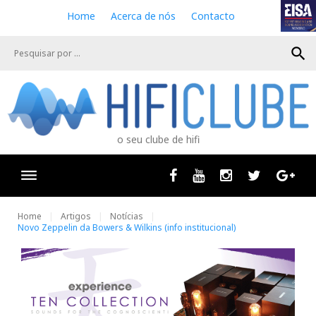
S
Home
Acerca de nós
Contacto
k
i
search
p
t
o
c
o
n
o seu clube de hifi
t
e
n
Facebook
Youtube
Instagram
Twitter
Goog
t
Home
Artigos
Notícias
Novo Zeppelin da Bowers & Wilkins (info institucional)