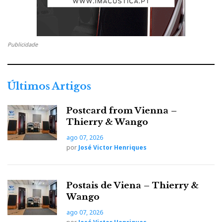
Mais informações:
https://www.soundunited.com
Nota: Texto da responsabilidade de AEM Press
Publicidade
Últimos Artigos
F
T
G
L
Like it? Share it.
Postcard from Vienna –
a
w
o
i
P
Thierry & Wango
ago 07, 2026
c
i
o
n
i
por
José Victor Henriques
e
t
g
k
n
Postais de Viena – Thierry &
b
t
l
e
t
Wango
ago 07, 2026
o
e
e
d
e