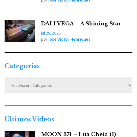
por
José Victor Henriques
o
r
+
I
r
DALI VEGA – A Shining Star
k
n
e
jul 29, 2026
por
José Victor Henriques
s
t
Categorias
C
a
t
e
g
o
r
Últimos Videos
i
a
MOON 371 – Lua Cheia (1)
s