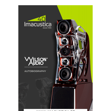
A beleza do som
Assim, o Zeppelin renasce, melhor do que nunca em
todos os aspetos. Com o novo Zeppelin, já não tem de
escolher entre uma coluna sem fios com todas as
funcionalidades, com os serviços de streaming de que
necessita, e um design
elegante e sofisticado com o som de encher a sala que
deseja. Agora, pode ter ambos.
Preço e disponibilidade
O novo Zeppelin da Bowers & Wilkins estará
disponível em Portugal em novembro através da
Sound United por um preço de 799 €.