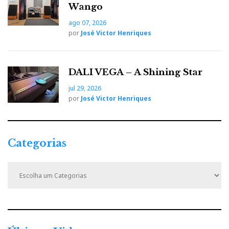
Wango
ago 07, 2026
por
José Victor Henriques
DALI VEGA – A Shining Star
jul 29, 2026
por
José Victor Henriques
Categorias
C
a
t
e
g
o
r