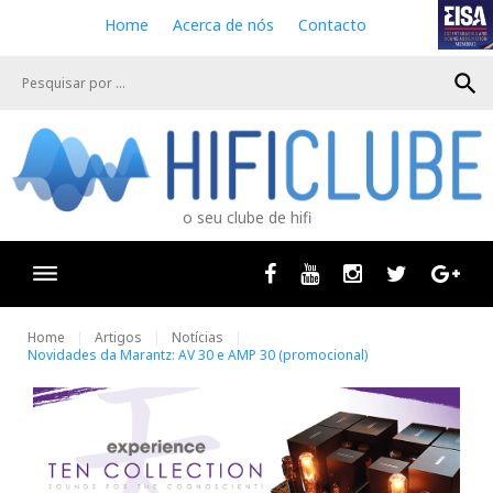
S
Home
Acerca de nós
Contacto
k
i
search
p
t
o
c
o
n
o seu clube de hifi
t
e
n
Facebook
Youtube
Instagram
Twitter
Goog
t
Home
Artigos
Notícias
Novidades da Marantz: AV 30 e AMP 30 (promocional)