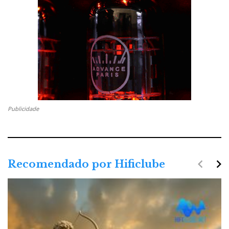
Publicidade
navigate_before
navigate_next
Recomendado por Hificlube