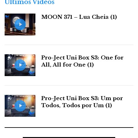
Últimos Videos
i
a
MOON 371 – Lua Cheia (1)
s
Pro-Ject Uni Box S3: One for
All, All for One (1)
Pro-Ject Uni Box S3: Um por
Todos, Todos por Um (1)