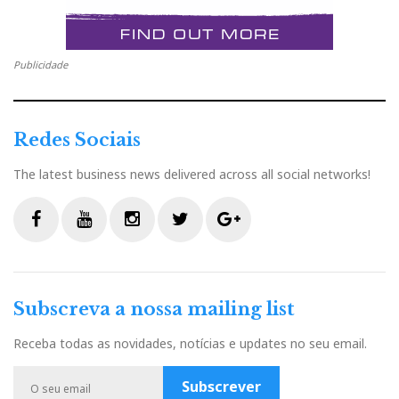
Publicidade
Redes Sociais
The latest business news delivered across all social networks!
F
Y
I
T
G
a
o
n
w
o
c
u
s
i
o
Subscreva a nossa mailing list
e
t
t
t
g
b
u
a
t
l
Receba todas as novidades, notícias e updates no seu email.
o
b
g
e
e
o
e
r
r
P
Subscrever
k
a
l