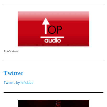
s
t
Publicidade
Twitter
Tweets by hificlube