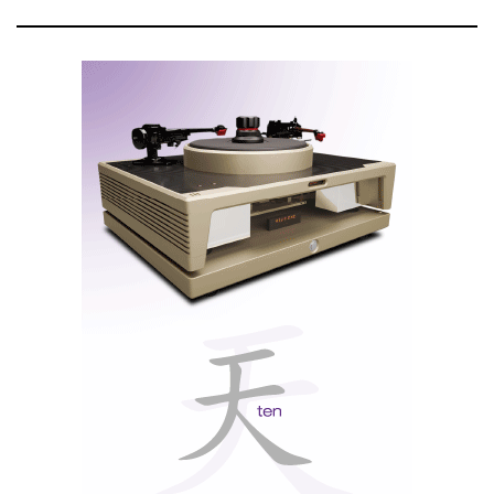
A Marantz Horizon e a Grand Horizon são colunas
sem fios potentes, adequadas para divisões
individuais, e até capazes de preencher salas grandes,
segundo a Marantz. O amplificador Marantz Rise,
baseado na tecnologia FET GaN, proporciona uma
elevada velocidade de resposta e eficiência térmica,