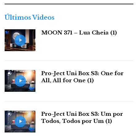
g
o
r
Últimos Videos
F
T
G
L
i
Like it? Share it.
a
MOON 371 – Lua Cheia (1)
s
a
w
o
i
P
c
i
o
n
i
e
t
g
k
n
Pro-Ject Uni Box S3: One for
All, All for One (1)
b
t
l
e
t
o
e
e
d
e
Pro-Ject Uni Box S3: Um por
o
r
+
I
r
Todos, Todos por Um (1)
k
n
e