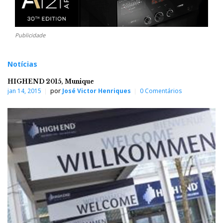
Publicidade
Notícias
HIGHEND 2015, Munique
jan 14, 2015
por
José Victor Henriques
0 Comentários