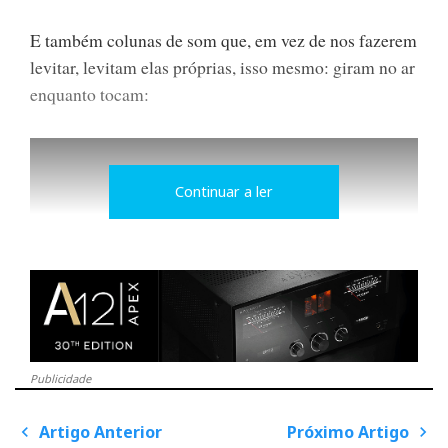
E também colunas de som que, em vez de nos fazerem
levitar, levitam elas próprias, isso mesmo: giram no ar
enquanto tocam:
Continuar a ler
Publicidade
Gadgets
que fazem as delícias dos mídia, embora na
Artigo Anterior
Próximo Artigo
P
o