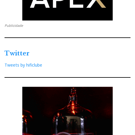
Publicidade
Twitter
Tweets by hificlube