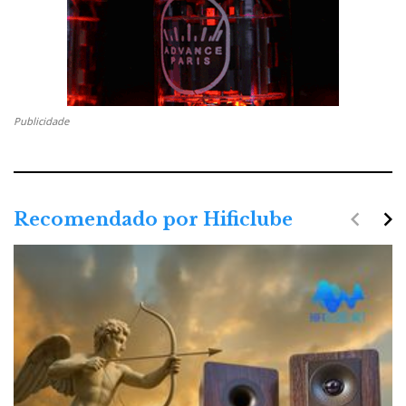
Publicidade
navigate_before
navigate_next
Recomendado por Hificlube