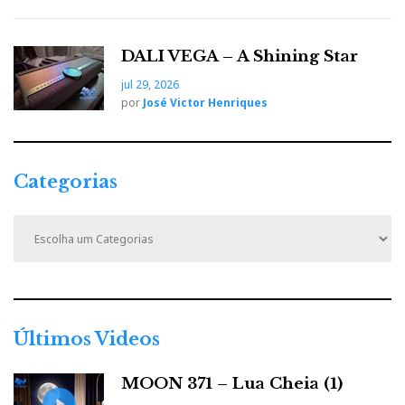
DALI VEGA – A Shining Star
jul 29, 2026
por
José Victor Henriques
Categorias
C
a
t
e
g
o
r
Últimos Videos
i
a
MOON 371 – Lua Cheia (1)
s