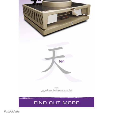
Highend
No
, como o nome indica, a vedeta principal
é o áudio puro e duro ao mais alto nível, com a
vantagem de estar tudo exposto num mesmo espaço
(ver Artigos Relacionados), e muitos fabricantes
Highend
aguardam pelo
para lançar produtos novos.
Aqui fica a nossa sugestão: de 14-17 Maio vá a
Munique “pelo seu pé”, ou “de mão dada com JVH”.
Fica já o aviso: já há muito quem lá tenha ido e
descubra depois no Hificlube “coisas” que nem sabia
que estavam lá...
Nota: com o amável convite de Renate Paxa, recebi o
primeiro press-release com toda a informação
Publicidade