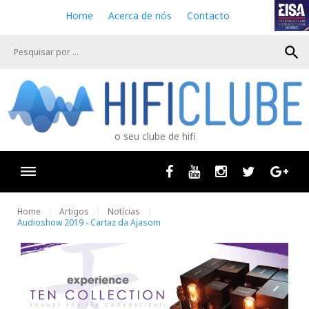
S
Home
Acerca de nós
Contacto
k
i
search
p
t
o
c
o
n
o seu clube de hifi
t
e
n
Facebook
Youtube
Instagram
Twitter
Goog
t
Home
Artigos
Notícias
Audioshow 2019 - Cartaz da Ajasom