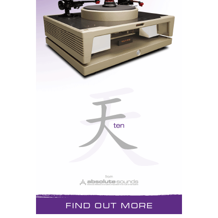
Ajasom/Audiovector R11 Arreté
Excepcional pureza tímbrica, patente na fluidez e
pureza das cordas e das vozes femininas, associada
a uma sensação de transparência geral do ar
envolvente, a que não é alheia a utilização de dois