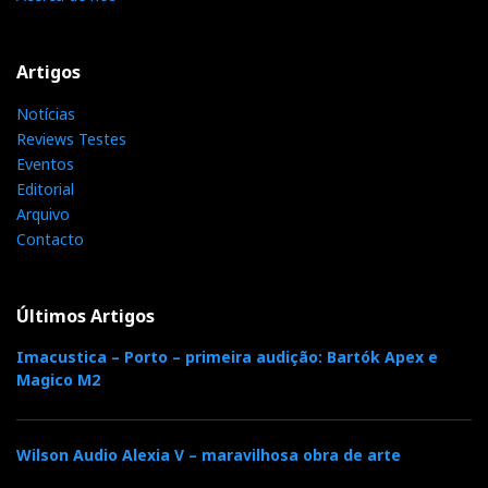
F
T
G
L
Like it? Share it.
a
w
o
i
P
Artigos
Notícias
c
i
o
n
i
Reviews Testes
Eventos
e
t
g
k
n
Editorial
Arquivo
b
t
l
e
t
Contacto
o
e
e
d
e
Últimos Artigos
o
r
+
I
r
Imacustica – Porto – primeira audição: Bartók Apex e
Magico M2
k
n
e
Wilson Audio Alexia V – maravilhosa obra de arte
s