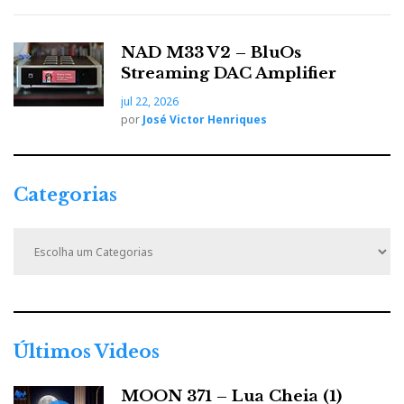
RACKS - Bassocontinnuo
NAD M33 V2 – BluOs
Streaming DAC Amplifier
Aeon
jul 22, 2026
por
José Victor Henriques
Argo
B By - McIntosh
Categorias
Lyra 2.0
C
a
t
e
g
DIGITAL
o
r
Últimos Videos
Roon – Nucleus +
i
a
MOON 371 – Lua Cheia (1)
s