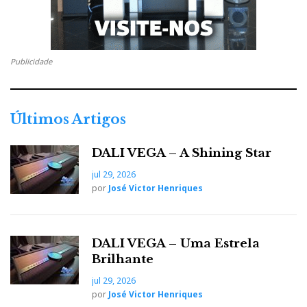
Innuos – Statement
Bergmann – Galder & Odin + Lyra Delos
Publicidade
Remton – LCR MKII
Shunyata – Denali 6000S
Últimos Artigos
SotM – Switch SNH-10G
DALI VEGA – A Shining Star
jul 29, 2026
YG Hailey ou Audiovector R8
por
José Victor Henriques
Bassocontinnuo Rack Argo 2.0
DALI VEGA – Uma Estrela
Brilhante
jul 29, 2026
EM EXIBIÇÃO ESTÁTICA:
por
José Victor Henriques