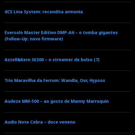
t
dCS Lina System: recondita armonia
Eversolo Master Edition DMP-A6 – o tomba gigantes
(Follow-Up: novo firmware)
Astell&Kern SE300 – o streamer de bolso (7)
Trio Maravilha da Ferrum: Wandla, Oor, Hypsos
Audeze MM-500 – ao gosto de Manny Marroquin
Audio Note Cobra – doce veneno