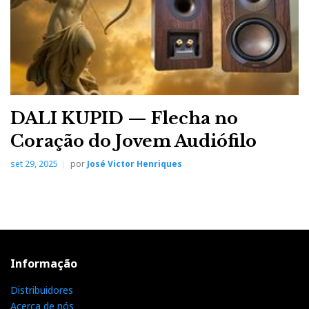
MCT450
D1100
MBL
DALI KUPID — Flecha no
Coração do Jovem Audiófilo
Colunas 126
set 29, 2025
por
José Victor Henriques
CD Corona C31
Integrado Corona C51
Para mais informações:
AJASOM
Informação
Distribuidores
Acerca de nós