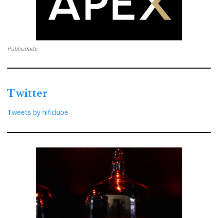
INTEGRADOS
Hegel – H590
Publicidade
Soulution – 330
Ayre – EX-8
Twitter
McIntosh - MA9000
Tweets by hificlube
PMC – Cor
Leben – CS300X
COLUNAS