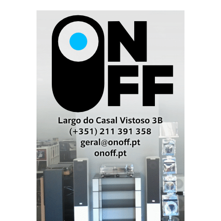
Imagem estereofónica 3D estável e ampla, com
incrível dispersão lateral e boa ilusão de
profundidade.
Só lhes reconheço virtudes – e um defeito: o preço
de 200 mil euros!
Eis a lista completa da Ajasom de produtos em
demonstração e exposição na Sala Marquês de
Pombal, no Hotel Ritz:
SISTEMA EM DEMONSTRAÇÃO
Nagra – HD Dac X; HD Preamp; HD Amp; CDT