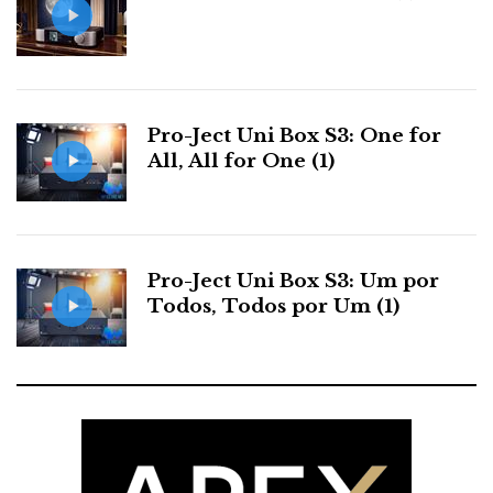
SotM – sMS-200 Ultra + sPS-500 + Clock?
Innuos -
Pro-Ject Uni Box S3: One for
All, All for One (1)
GIRA-DISCOS
Bergmann – Magne
Pro-Ject Uni Box S3: Um por
Holbo
Todos, Todos por Um (1)
MoFi – Studiodeck +
McIntosh – MT2