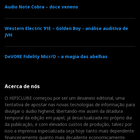
Audio Note Cobra – doce veneno
Western Electric 91E – Golden Boy - análise auditiva de
JVH
Nagra Pre HD, luxo suiço
As R8 estavam a ser amplificadas por eletrónica
DeVORE Fidelity Micr/O – a magia das abelhas
Nagra, tal como as R11 no Audioshow 2017. Mas não
posso dizer que o som é igual, muito embora a
memória auditiva seja falível. Até porque as fontes
Acerca de nós
eram diferentes, com exceção do gira-discos:
O HIFICLUBE começou por ser um devaneio editorial, uma
tentativa de apostar nas novas tecnologias de informação para
divulgar o áudio highend, libertando-me assim da ditadura
temporal da edição em papel, já desactualizada no próprio dia
da publicação, e com elevados custos de produção, talvez por
isso a imprensa especializada seja hoje tanto mais dependente
financeiramente quanto mais decadente economicamente.