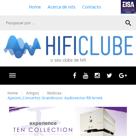
S
Home
Acerca de nós
Contacto
k
i
search
p
t
o
c
o
n
o seu clube de hifi
t
e
n
Facebook
Youtube
Instagram
Twitter
Goog
t
Home
Artigos
Notícias
Ajasom_Concertos Grandiosos: Audiovector R8 Arreté