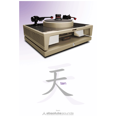
Auditório Principal da Ajasom
Sistema em Demonstração:
Esoteric K1X Grandiosos (SACD)
Esoteric N-01XD (Streamer/Dac)
Esoteric G-02X (Master Clock)
Bergman Galder + Odin + Lyra Delos