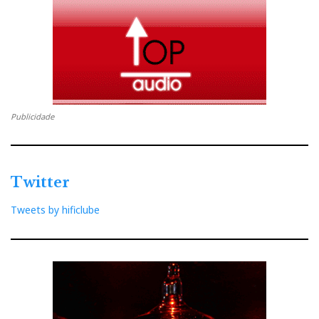
algo irregular, pois a radiação traseira das R8 será no
máximo de 1/4 da radiação frontal.
R8 são filhas das R11 Arreté
Publicidade
Twitter
Tweets by hificlube
Audioshow 2017_ Ole Klifoth exibe orgulhoso as
Audiovector R11 Arreté