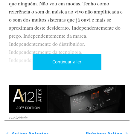
que ninguém. Não vou em modas. Tenho como
referência o som da música ao vivo não amplificada e
o som dos muitos sistemas que já ouvi e mais se
aproximam deste desiderato. Independentemente do
preço. Independentemente da marca.
Independentemente do distribuidor.
Independentemente da tecnologia.
Independentemente das medidas.
Continuar a ler
A realimentação (negativa) provoca indigestão
Como exemplo: um amplificador com excesso de
realimentação negativa (
negative feedback
) medirá
sempre melhor (distorção) e soará sempre pior que
outro com aplicação judiciosa (ou mesmo dispensa)
Publicidade
desta tecnologia de correção.
Artigo Anterior
Próximo Artigo