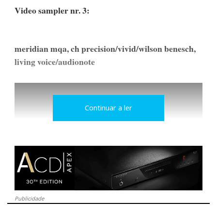
Video sampler nr. 3:
meridian mqa, ch precision/vivid/wilson benesch,
living voice/audionote
Continuar a ler
Publicidade