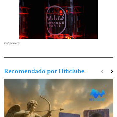
Publicidade
navigate_before
navigate_next
Recomendado por Hificlube