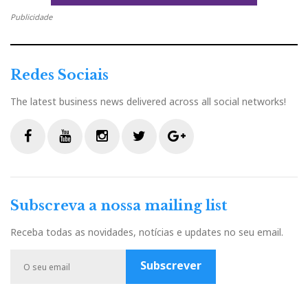
Publicidade
Redes Sociais
The latest business news delivered across all social networks!
F
Y
I
T
G
a
o
n
w
o
c
u
s
i
o
Subscreva a nossa mailing list
e
t
t
t
g
b
u
a
t
l
Receba todas as novidades, notícias e updates no seu email.
o
b
g
e
e
o
e
r
r
P
Subscrever
k
a
l
m
u
s