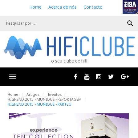
S
Home
Acerca de nós
Contacto
k
i
search
p
t
o
c
o
n
o seu clube de hifi
t
e
n
Facebook
Youtube
Instagram
Twitter
Goog
t
Home
Artigos
Eventos
HIGHEND 2015 - MUNIQUE - REPORTAGEM
HIGHEND 2015 - MUNIQUE - PARTE 5