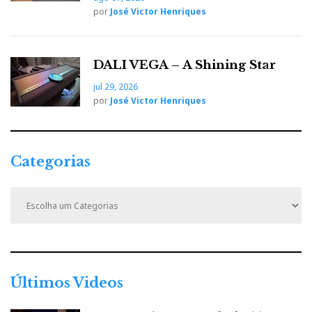
por
José Victor Henriques
DALI VEGA – A Shining Star
jul 29, 2026
por
José Victor Henriques
Categorias
C
a
t
e
g
o
r
Últimos Videos
i
a