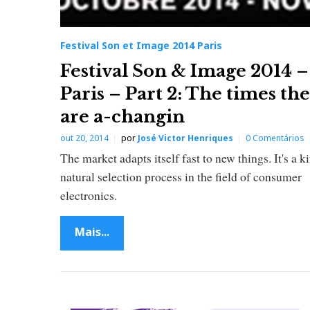
0
Festival Son et Image 2014 Paris
1
Festival Son & Image 2014 –
4
Paris – Part 2: The times th
are a-changin
P
out 20, 2014
por
José Victor Henriques
0 Comentários
a
The market adapts itself fast to new things. It's a k
natural selection process in the field of consumer
r
electronics.
i
Mais...
s