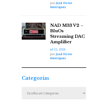
por
José Victor
Henriques
NAD M33 V2 –
BluOs
Streaming DAC
Amplifier
jul 22, 2026
por
José Victor
Henriques
Categorias
C
a
t
e