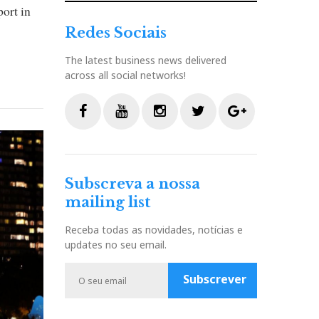
port in
Redes Sociais
The latest business news delivered
across all social networks!
F
Y
I
T
G
a
o
n
w
o
c
u
s
i
o
Subscreva a nossa
e
t
t
t
g
mailing list
b
u
a
t
l
o
b
g
e
e
Receba todas as novidades, notícias e
o
e
r
r
P
updates no seu email.
k
a
l
m
u
Subscrever
s