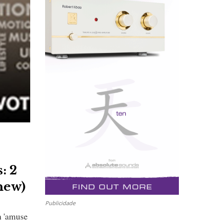
: 2
new)
Publicidade
n 'amuse