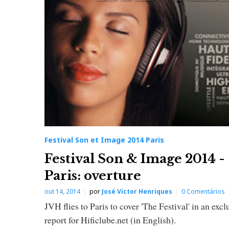
e
s
t
i
v
a
Festival Son et Image 2014 Paris
Festival Son & Image 2014 -
l
Paris: overture
S
out 14, 2014
por
José Victor Henriques
0 Comentários
JVH flies to Paris to cover 'The Festival' in an excl
o
report for Hificlube.net (in English).