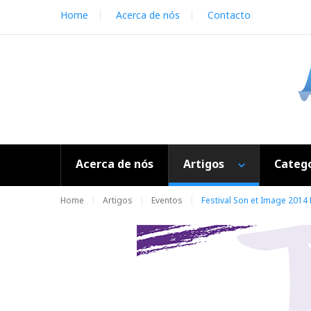
S
Home
Acerca de nós
Contacto
k
i
p
t
o
c
o
n
t
e
Acerca de nós
Artigos
Catego
n
t
Home
Artigos
Eventos
Festival Son et Image 2014 