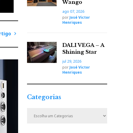
e
Wango
ago 07, 2026
por
José Victor
Henriques
-discos
rtigo
P
DALI VEGA – A
stia de
r
Shining Star
 o
ó
jul 29, 2026
x
por
José Victor
i
Henriques
m
 mesmo
o
 (eu
A
Categorias
r
t
C
i
a
t
g
e
o