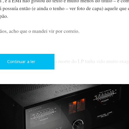
a’, e a EMI não gostou do texto e muito menos do título – e co
á possuía então (e ainda o tenho – ver foto de capa) aquele que 
pão.
os, acho que o mandei vir por correio.
ição em vinilo - o anúncio da morte do LP tinha sido muito exa
Continuar a ler
a década de setenta chegou a atingir os 200 milhões de cópias,
para voltar à produção, quando concluiu que a única fábrica d
.
de milhões de cópias vendidas em todo o mundo, mas já se fala