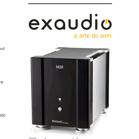
nal
eu
nte