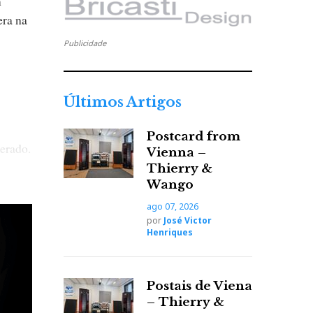
m
era na
Publicidade
Últimos Artigos
Postcard from
gerado.
Vienna –
Thierry &
 e
Wango
e LP
ago 07, 2026
por
José Victor
Henriques
 de um
Postais de Viena
– Thierry &