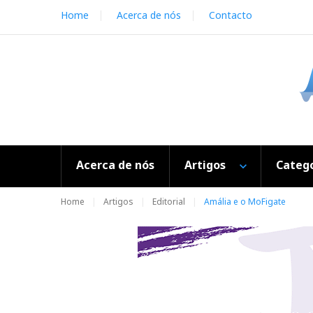
S
Home
Acerca de nós
Contacto
k
i
p
t
o
c
o
n
t
e
Acerca de nós
Artigos
Catego
n
t
Home
Artigos
Editorial
Amália e o MoFigate