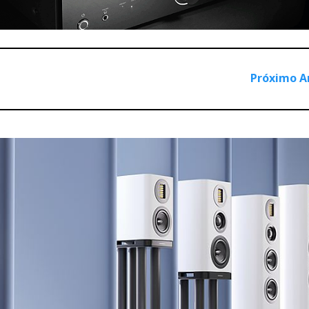
citaram o Technics SL-1200 (o meu primeiro gira-discos) e qu
gital, teve de aumentar a fábrica.
unique
, nos últimos 10 anos, para perceber que o LP – e o gira
Próximo A
ais poético e filosófico que técnico, eu escrevi que o LP se ve
 que era brincadeira. Não era, não. No futuro, vamos ter apenas
ora os LP, alguns de valor histórico (e económico), não faça o
 Isto são modas. E os atuais leitores CD e DAC ‘sacam’ música
sível com uma boa célula e um LP.