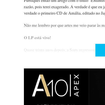
Publiquei então um artigo com o título ‘EMIntir
razão, pois terei exagerado. A verdade é que eu j
verdade o primeiro CD de Amália, editado no Ja
Não me lembro por que artes me veio parar às mã
O LP está vivo!
Quase trinta anos depois, a Sony regressou à ed
A Sony deixou de produzir vinilo em 1989, que n
anda agora à procura de engenheiros reformados 
em atividade, a Toykasei, não tinha mãos a medir
Claro que estamos a falar de apenas meia dúzia 
negócio de pelo menos 1 bilião no futuro.