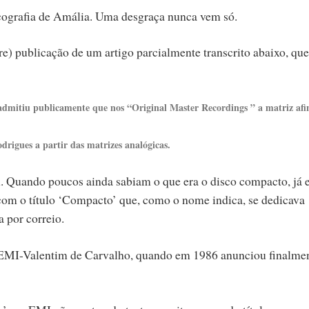
scografia de Amália. Uma desgraça nunca vem só.
e) publicação de um artigo parcialmente transcrito abaixo, que
dmitiu publicamente que nos “Original Master Recordings ” a matriz afi
drigues a partir das matrizes analógicas.
. Quando poucos ainda sabiam o que era o disco compacto, já 
om o título ‘Compacto’ que, como o nome indica, se dedicava
 por correio.
 EMI-Valentim de Carvalho, quando em 1986 anunciou finalme