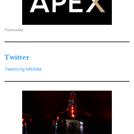
Publicidade
Twitter
Tweets by hificlube