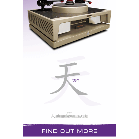
D'Agostino Momentum presentation at CES 2011
(from JVH report)