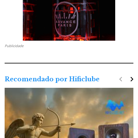
Publicidade
navigate_before
navigate_next
Recomendado por Hificlube