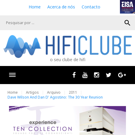
S
Home
Acerca de nós
Contacto
k
i
search
p
t
o
c
o
n
o seu clube de hifi
t
e
n
Facebook
Youtube
Instagram
Twitter
Goog
t
Home
Artigos
Arquivo
2011
Dave Wilson And Dan D' Agostino: The 30 Year Reunion