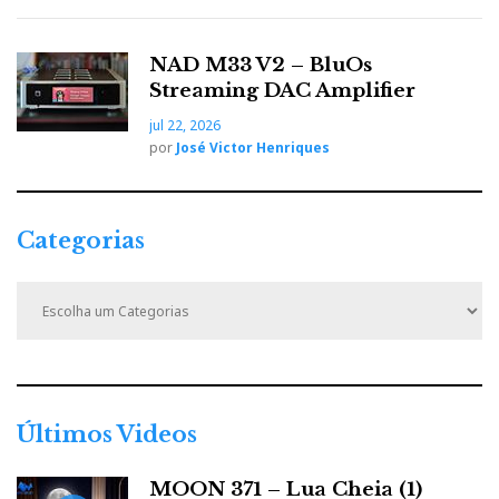
NAD M33 V2 – BluOs
Streaming DAC Amplifier
jul 22, 2026
por
José Victor Henriques
Categorias
C
a
t
e
g
o
r
Últimos Videos
i
a
MOON 371 – Lua Cheia (1)
s