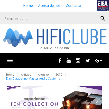
S
Home
Acerca de nós
Contacto
k
i
search
p
t
o
c
o
n
o seu clube de hifi
t
e
n
Facebook
Youtube
Instagram
Twitter
Goog
t
Home
Artigos
Arquivo
2010
Dan D’agostino Master Audio Systems