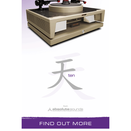
Trata-se de um amplificador monobloco de 300W s/8
ómios, que, no melhor estilo de Dan, dobra a potência
s/ 4 ómios e quadriplica s/ 2 ómios.
Para um amplificador tão potente e musculado a
estética é um pouco...eh...”gay”, mas os painéis
laterais perfurados em cobre rosa têm uma razão
funcional: os orifícios são a saída das “chaminés” de
arrefecimento (ver pdf em inglês).