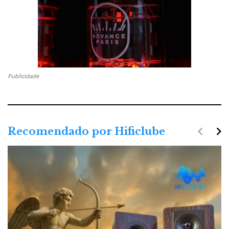
Publicidade
navigate_before
navigate_next
Recomendado por Hificlube