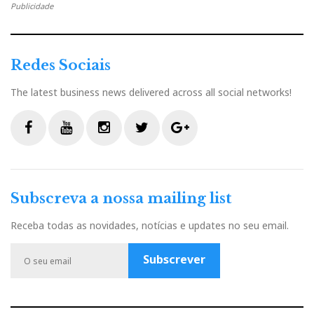
Publicidade
Redes Sociais
The latest business news delivered across all social networks!
F
Y
I
T
G
a
o
n
w
o
c
u
s
i
o
Subscreva a nossa mailing list
e
t
t
t
g
b
u
a
t
l
Receba todas as novidades, notícias e updates no seu email.
o
b
g
e
e
o
e
r
r
P
Subscrever
k
a
l
m
u
Cada monobloco utiliza 28 transístores de alta
s
velocidade (69MHz), com uma rede de filtragem