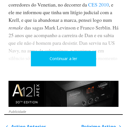
corredores do Venetian, no decorrer da
CES 2010
, e
ele me informou que tinha um litígio judicial com a
Krell, e que ia abandonar a marca, pensei logo num
remake
das sagas Mark Levinson e Franco Serblin. Há
25 anos que acompanho a carreira de Dan e eu sabia
que ele não é homem para desistir. Dan serviu na US
Navy, na arma de submarinos, e manteve-se em
silêncio só vindo à superfície para atacar no momento
Continuar a ler
certo.
Tal como Serblin, Dan manteve o direito a utilizar o
seu próprio nome, e o mercado não perdeu pela
Dan D’Agostino
demora. A nova empresa de
tem o
Publicidade
seu próprio nome,
à cause des mouches
, e apresentou
Artigo Anterior
Próximo Artigo