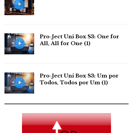
o
e
e
d
e
o
r
+
I
r
Pro-Ject Uni Box S3: One for
k
n
All, All for One (1)
e
s
t
Pro-Ject Uni Box S3: Um por
Todos, Todos por Um (1)