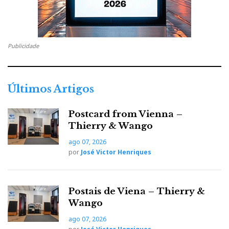
Publicidade
Na forja está um prévio com entrada USB e Firewall
para aproveitar o manancial de de música em alta
resolução já disponível na Internet.
Últimos Artigos
Postcard from Vienna –
Thierry & Wango
ago 07, 2026
por
José Victor Henriques
Consta nos passos perdidos do Parlamento do Áudio,
que vamos poder ouvi-los em breve, numa loja perto
Postais de Viena – Thierry &
de si. Não sei se vou conseguir dormir até lá...
Wango
ago 07, 2026