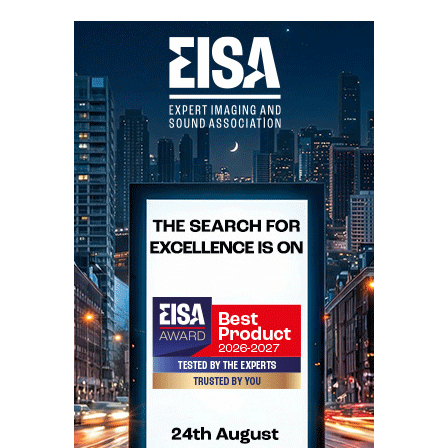
condensador /resistência ligado à base de cada
transístor para garantir estabilidade nas altas
frequências c/ colunas de muito baixa impedância.
Não há um único condensador no caminho do
sinal!
DC all the way from input to output...