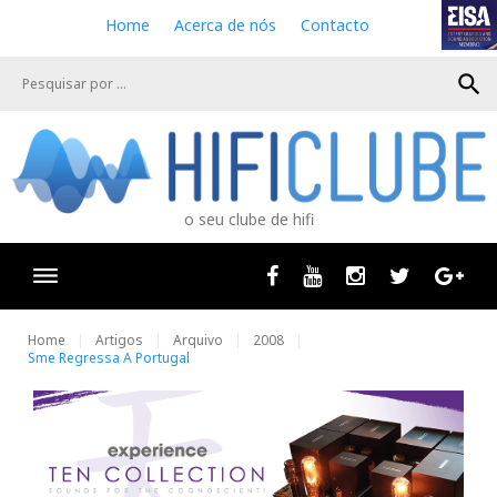
S
Home
Acerca de nós
Contacto
k
i
search
p
t
o
c
o
n
o seu clube de hifi
t
e
n
Facebook
Youtube
Instagram
Twitter
Goog
t
Home
Artigos
Arquivo
2008
Sme Regressa A Portugal