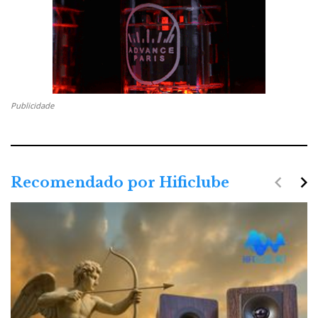
Publicidade
navigate_before
navigate_next
Recomendado por Hificlube