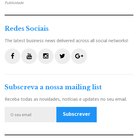
Publicidade
o
r
+
I
r
k
n
e
Redes Sociais
The latest business news delivered across all social networks!
s
t
F
Y
I
T
G
a
o
n
w
o
c
u
s
i
o
Subscreva a nossa mailing list
e
t
t
t
g
b
u
a
t
l
Receba todas as novidades, notícias e updates no seu email.
o
b
g
e
e
o
e
r
r
P
Subscrever
k
a
l
m
u
s