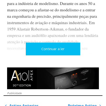
para a indústria de modelismo. Durante os anos 50 a
marca começou a afastar-se do modelismo e a entrar
na engenharia de precisão, principalmente peças para
instrumentos de aviação e máquinas industriais. Em
1959 Alastair Robertson-Aikman, o fundador da
empresa e um audiófilo apaixonado com uma lendária
atenção à precisão e controlo de qualidade,
necessitava de um braço de gira-discos para seu
Continuar a ler
próprio uso e assim foi construído um protótipo. Este
teve uma recepção tão entusiástica da parte dos
amigos da indústria do áudio, que foi decidido
produzi-lo comercialmente – assim nasceu o primeiro
braço de precisão SME em Setembro de 1959.
Publicidade
A actual oferta de produtos da SME consiste em
quatro gira-discos de precisão ( M30/2, M20/12,
Artigo Anterior
Próximo Artigo