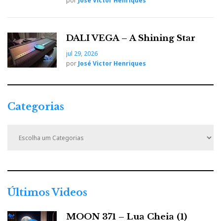
por
José Victor Henriques
DALI VEGA – A Shining Star
jul 29, 2026
por
José Victor Henriques
Categorias
C
a
t
e
g
o
r
Últimos Videos
i
a
MOON 371 – Lua Cheia (1)
s