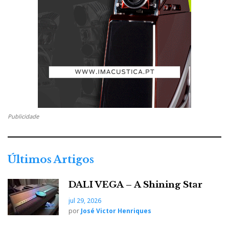
Publicidade
Últimos Artigos
DALI VEGA – A Shining Star
jul 29, 2026
por
José Victor Henriques