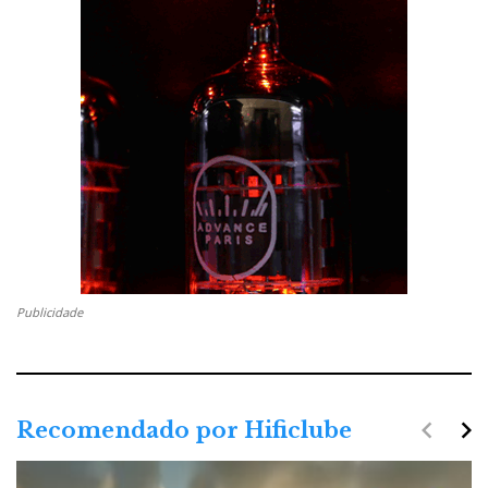
Publicidade
navigate_before
navigate_next
Recomendado por Hificlube