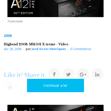
Publicidade
2008
Highend 2008: Mbl 101 X-treme - Video
abr 28, 2008
por
José Victor Henriques
0 Comentários
F
T
G
L
Like it? Share it.
Continuar a ler
a
w
o
i
P
c
i
o
n
i