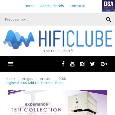
S
Home
Acerca de nós
Contacto
k
i
search
p
t
o
c
o
n
o seu clube de hifi
t
e
n
Facebook
Youtube
Instagram
Twitter
Goog
t
Home
Artigos
Arquivo
2008
Highend 2008: Mbl 101 X-treme - Video