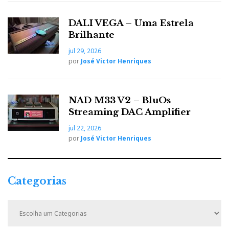
DALI VEGA – Uma Estrela
Brilhante
jul 29, 2026
por
José Victor Henriques
NAD M33 V2 – BluOs
Streaming DAC Amplifier
jul 22, 2026
por
José Victor Henriques
Categorias
C
a
t