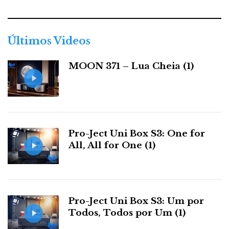
e
g
o
r
Últimos Videos
i
a
MOON 371 – Lua Cheia (1)
s
Pro-Ject Uni Box S3: One for
All, All for One (1)
Pro-Ject Uni Box S3: Um por
Todos, Todos por Um (1)