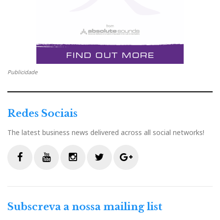
Publicidade
Redes Sociais
The latest business news delivered across all social networks!
F
Y
I
T
G
a
o
n
w
o
c
u
s
i
o
Subscreva a nossa mailing list
e
t
t
t
g