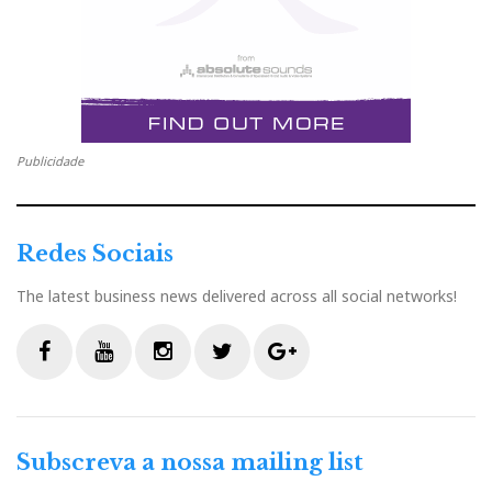
Publicidade
Redes Sociais
The latest business news delivered across all social networks!
F
Y
I
T
G
a
o
n
w
o
c
u
s
i
o
Subscreva a nossa mailing list
e
t
t
t
g