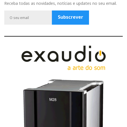
b
u
a
t
l
Receba todas as novidades, notícias e updates no seu email.
o
b
g
e
e
o
e
r
r
P
Subscrever
k
a
l
m
u
s