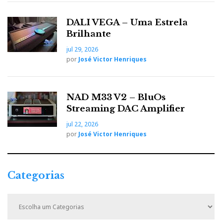
DALI VEGA – Uma Estrela
Brilhante
jul 29, 2026
por
José Victor Henriques
NAD M33 V2 – BluOs
Streaming DAC Amplifier
jul 22, 2026
por
José Victor Henriques
Categorias
C
a
t