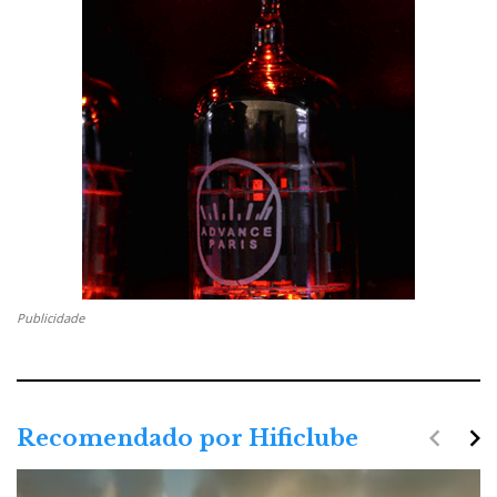
Publicidade
navigate_before
navigate_next
Recomendado por Hificlube