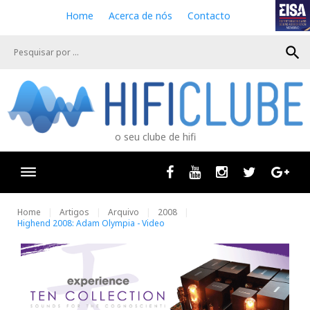
S
Home
Acerca de nós
Contacto
k
i
search
p
t
o
c
o
n
o seu clube de hifi
t
e
n
Facebook
Youtube
Instagram
Twitter
Goog
t
Home
Artigos
Arquivo
2008
Highend 2008: Adam Olympia - Video