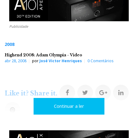
Publicidade
2008
Highend 2008: Adam Olympia - Video
abr 28, 2008
por
José Victor Henriques
0 Comentários
F
T
G
L
Like it? Share it.
Continuar a ler
a
w
o
i
P
c
i
o
n
i