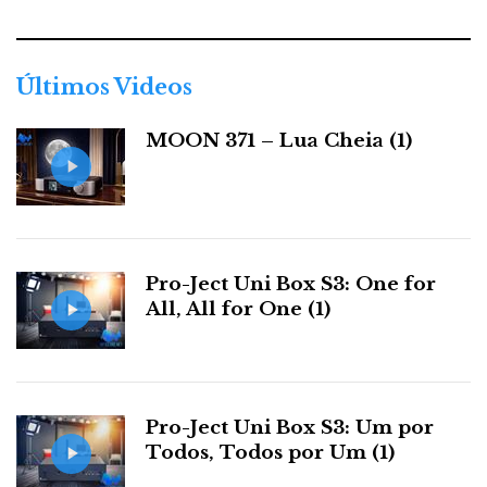
e
g
o
r
Últimos Videos
i
a
MOON 371 – Lua Cheia (1)
s
Pro-Ject Uni Box S3: One for
All, All for One (1)
Pro-Ject Uni Box S3: Um por
Todos, Todos por Um (1)