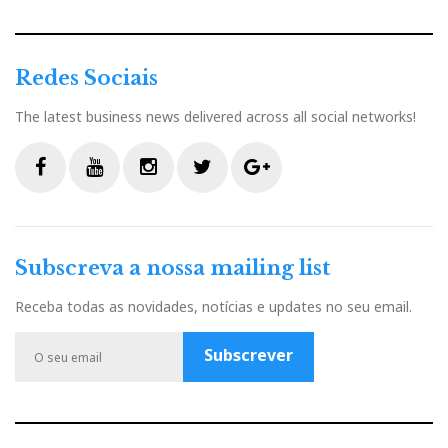
Redes Sociais
The latest business news delivered across all social networks!
F
Y
I
T
G
a
o
n
w
o
c
u
s
i
o
Subscreva a nossa mailing list
e
t
t
t
g
b
u
a
t
l
Receba todas as novidades, notícias e updates no seu email.
o
b
g
e
e
o
e
r
r
P
Subscrever
k
a
l
m
u
s