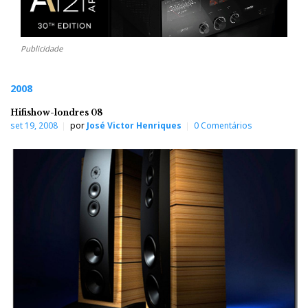
Publicidade
2008
Hifishow-londres 08
set 19, 2008
por
José Victor Henriques
0 Comentários