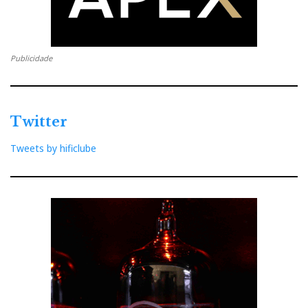
Publicidade
Twitter
Tweets by hificlube