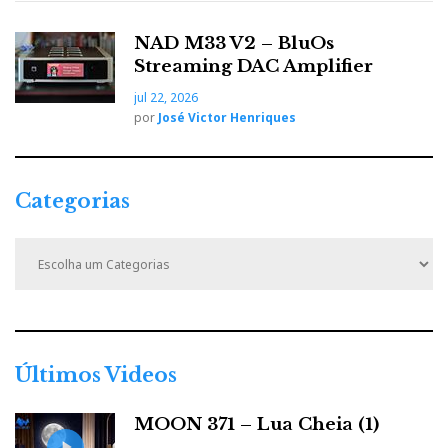
NAD M33 V2 – BluOs
Streaming DAC Amplifier
jul 22, 2026
por
José Victor Henriques
Categorias
C
a
t
e
g
o
r
Últimos Videos
i
a
MOON 371 – Lua Cheia (1)
s