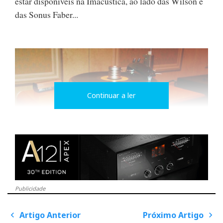
estar disponíveis na Imacústica, ao lado das Wilson e
das Sonus Faber...
Continuar a ler
Publicidade
Artigo Anterior
Próximo Artigo
P
E também o famoso gira-discos Continuum Caliburn.
o