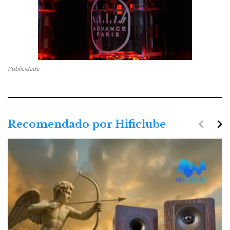
Publicidade
navigate_before
navigate_next
Recomendado por Hificlube