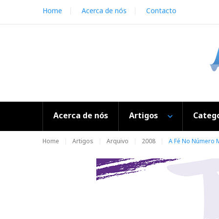
S
Home
Acerca de nós
Contacto
k
i
p
t
o
c
o
n
t
e
Acerca de nós
Artigos
Catego
n
t
Home
Artigos
Arquivo
2008
A Fé No Número 