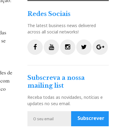
Redes Sociais
The latest business news delivered
das
across all social networks!
 se
F
Y
I
T
G
a
o
n
w
o
des de
c
u
s
i
o
Subscreva a nossa
e
t
t
t
g
s com
mailing list
b
u
a
t
l
ico
o
b
g
e
e
Receba todas as novidades, notícias e
o
e
r
r
P
updates no seu email.
k
a
l
m
u
Subscrever
s