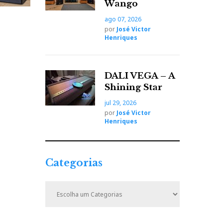
Wango
ago 07, 2026
por
José Victor
Henriques
DALI VEGA – A
Shining Star
jul 29, 2026
por
José Victor
Henriques
Categorias
C
a
t
e