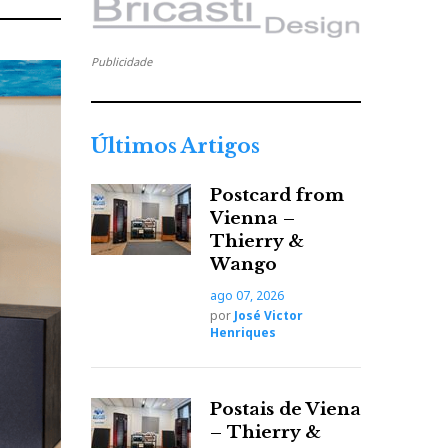
P
r
ó
Publicidade
x
i
m
Últimos Artigos
o
A
Postcard from
r
Vienna –
t
Thierry &
i
Wango
g
o
ago 07, 2026
por
José Victor
Henriques
Postais de Viena
– Thierry &