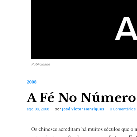
Publicidade
2008
A Fé No Número
ago 08, 2008
por
José Victor Henriques
0 Comentários
Os chineses acreditam há muitos séculos que o 
automóveis com 8 valem pequenas fortunas. E at