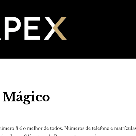
 Mágico
número 8 é o melhor de todos. Números de telefone e matrícula
é os Jogos Olímpicos de Pequim são marcados por essa supers