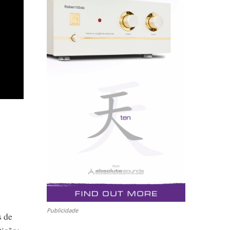
Publicidade
s de
tição: