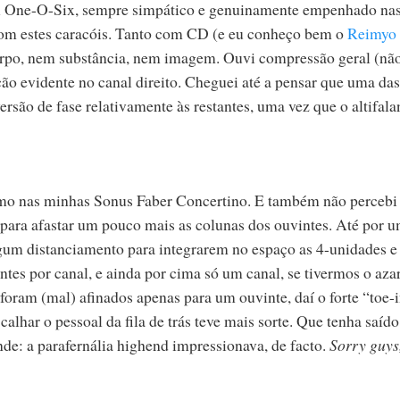
l One-O-Six, sempre simpático e genuinamente empenhado na
 com estes caracóis. Tanto com CD (e eu conheço bem o
Reimyo
rpo, nem substância, nem imagem. Ouvi compressão geral (não
ão evidente no canal direito. Cheguei até a pensar que uma das
ersão de fase relativamente às restantes, uma vez que o altifala
mo nas minhas Sonus Faber Concertino. E também não percebi
 para afastar um pouco mais as colunas dos ouvintes. Até por 
lgum distanciamento para integrarem no espaço as 4-unidades e
ntes por canal, e ainda por cima só um canal, se tivermos o aza
foram (mal) afinados apenas para um ouvinte, daí o forte “toe-i
alhar o pessoal da fila de trás teve mais sorte. Que tenha saído
nde: a parafernália highend impressionava, de facto.
Sorry guys