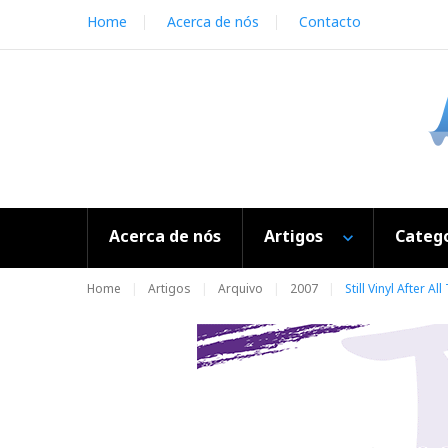
S
Home
Acerca de nós
Contacto
k
i
p
t
o
c
o
n
t
e
Acerca de nós
Artigos
Catego
n
t
Home
Artigos
Arquivo
2007
Still Vinyl After Al