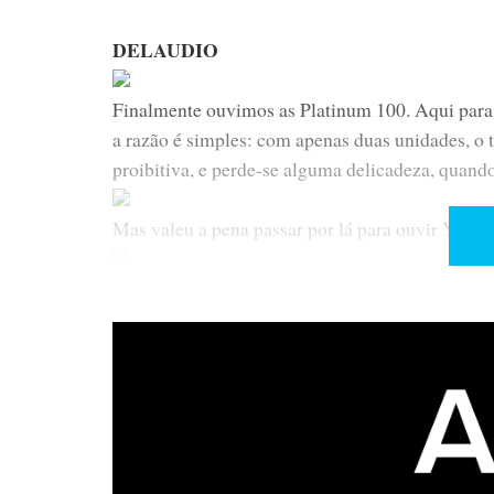
DELAUDIO
Finalmente ouvimos as Platinum 100. Aqui para
a razão é simples: com apenas duas unidades, o t
proibitiva, e perde-se alguma delicadeza, quand
Mas valeu a pena passar por lá para ouvir Yves
e, sobretudo, Johnny Hodges, com a Orquestra de
ou Kenneth Gilbert no Das Wohltemperierte Klav
num sistema bem temperado com um Roksan Rad