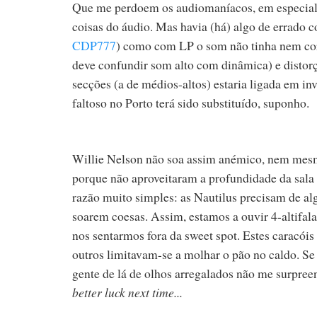
Que me perdoem os audiomaníacos, em especia
coisas do áudio. Mas havia (há) algo de errado
CDP777
) como com LP o som não tinha nem co
deve confundir som alto com dinâmica) e distorç
secções (a de médios-altos) estaria ligada em inv
faltoso no Porto terá sido substituído, suponho.
Willie Nelson não soa assim anémico, nem mes
porque não aproveitaram a profundidade da sala
razão muito simples: as Nautilus precisam de a
soarem coesas. Assim, estamos a ouvir 4-altifala
nos sentarmos fora da sweet spot. Estes caracóis 
outros limitavam-se a molhar o pão no caldo. Se c
gente de lá de olhos arregalados não me surpree
better luck next time...