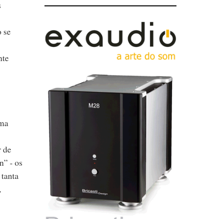
s
 se
nte
uma
r de
n” - os
 tanta
,