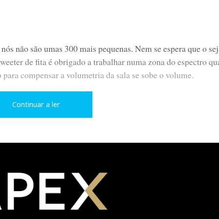
 nós não são umas 300 mais pequenas. Nem se espera que o se
weeter de fita é obrigado a trabalhar numa zona do espectro qu
o para compensar a volumetria da sala se sobe o volume.
 Montand
Continuar a ler
 Bill Strayhorn,
ier, de J.S.Bach,
ius no topo.