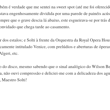
bém é verdade que me sentei na sweet spot (até me foi oferecid
stava engenhosamente dividida por uma parede de painéis acús
mpre que o grave descia lá abaixo, este esgueirava-se por trás 
convidado que chega tarde ao casamento.
ar dos estalos; e Solti à frente da Orquestra da Royal Opera Hou
mente intitulado Venice, com prelúdios e aberturas de ópera
lgeri, etc.
o do disco, mesmo sabendo que o sinal analógico do Wilson B
eza, não ouvi compressão e deliciei-me com a delicadeza dos ag
, Maestro Solti!