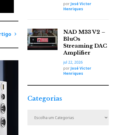
por
José Victor
Henriques
do um
NAD M33 V2 –
rtigo
BluOs
P
Streaming DAC
r
Amplifier
ó
jul 22, 2026
x
por
José Victor
i
Henriques
e é
m
o
A
Categorias
r
t
C
i
a
t
g
e
o