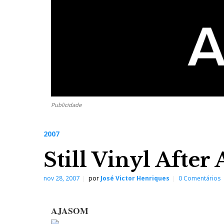
Publicidade
2007
Still Vinyl After 
nov 28, 2007
por
José Victor Henriques
0 Comentários
AJASOM