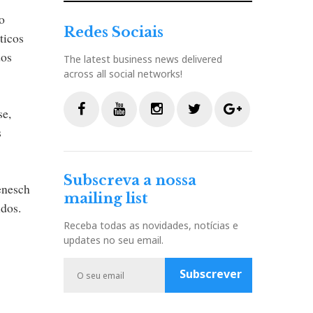
o
Redes Sociais
ticos
dos
The latest business news delivered
across all social networks!
se,
s
F
Y
I
T
G
a
o
n
w
o
c
u
s
i
o
Subscreva a nossa
e
t
t
t
g
enesch
mailing list
b
u
a
t
l
udos.
o
b
g
e
e
Receba todas as novidades, notícias e
o
e
r
r
P
updates no seu email.
k
a
l
m
u
Subscrever
s