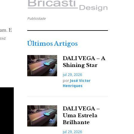
Publicidade
jam. E
ase
Últimos Artigos
DALI VEGA – A
Shining Star
jul 29, 2026
por
José Victor
Henriques
DALI VEGA –
Uma Estrela
Brilhante
jul 29, 2026