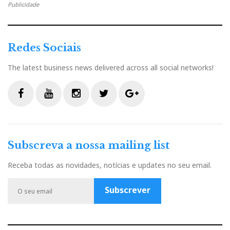
Publicidade
b
t
l
e
t
o
e
e
d
e
Redes Sociais
o
r
+
I
r
The latest business news delivered across all social networks!
k
n
e
F
Y
I
T
G
s
a
o
n
w
o
c
u
s
i
o
t
Subscreva a nossa mailing list
e
t
t
t
g
b
u
a
t
l
Receba todas as novidades, notícias e updates no seu email.
o
b
g
e
e
o
e
r
r
P
Subscrever
k
a
l
m
u
s