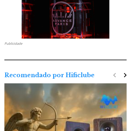
Publicidade
navigate_before
navigate_next
Recomendado por Hificlube