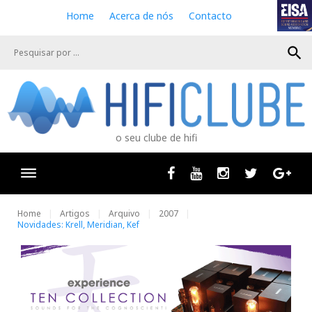
S
Home
Acerca de nós
Contacto
k
i
search
p
t
o
c
o
n
o seu clube de hifi
t
e
n
Facebook
Youtube
Instagram
Twitter
Goog
t
Home
Artigos
Arquivo
2007
Novidades: Krell, Meridian, Kef