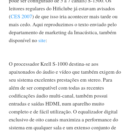
pode ser configurado de 5 a 7 canais) S-1500. Os
leitores regulares do Hificlube já estavam avisados
(
CES 2007
) de que isso iria acontecer mais tarde ou
mais cedo. Aqui reproduzimos o texto enviado pelo
departamento de marketing da Imacústica, também
disponível no
site
:
O processador Krell S-1000 destina-se aos
apaixonados do áudio e vídeo que também exigem do
seu sistema excelentes prestações em stereo. Para
além de ser compatível com todas as recentes
codificações áudio multi-canal, também possui
entradas e saídas HDMI, num aparelho muito
completo e de fácil utilização. O equalizador digital
exclusivo de oito canais maximiza a performance do
sistema em qualquer sala e um extenso conjunto de