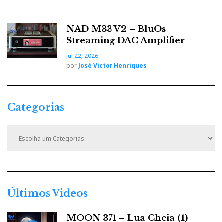
NAD M33 V2 – BluOs
Streaming DAC Amplifier
jul 22, 2026
por
José Victor Henriques
Categorias
C
a
t
e
g
o
r
Últimos Videos
i
a
MOON 371 – Lua Cheia (1)
s