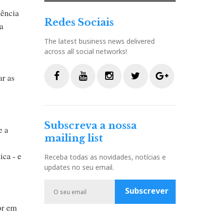
dência
Redes Sociais
ma
The latest business news delivered
across all social networks!
r as
F
Y
I
T
G
a
o
n
w
o
c
u
s
i
o
Subscreva a nossa
e
t
t
t
g
e a
mailing list
b
u
a
t
l
o
b
g
e
e
ica - e
Receba todas as novidades, notícias e
o
e
r
r
P
updates no seu email.
k
a
l
m
u
Subscrever
s
or em