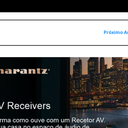
om uma afinação “radical”: - 10dB (-6dB com cinema) nos 25Hz
a com 20 m2, frequências de 20Hz “at full output” são para
ce afectar a extensão dos “baixos”, apenas a “quantidade” e
undo surge na mistura, este sente-se como um agradável formig
Próximo A
do-se subreptício no subsolo, nos subisse pelos pés, como a se
 alcance das Odyssey.
rado a…eh…masculinidade e, em especial, a percussão ganhou 
habituado. Mas persistia ainda um “pico” de ressonância nos 3
o as Summit têm baixos para dar e vender e eu acoplei-as a d
ou-se apenas de uma experiência, que não tem de ser adoptad
rave das Summit, mas o acoplamento fora-de-fase (gira-se o bo
s “subs” (um por canal directamente ligados ao Krell na entrad
nos 30Hz, ajudou a “domesticar” a ressonância da minha sala n
e os 200Hz.