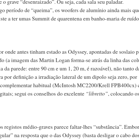
 o grave “desenraizado”. Ou seja, cada sala seu paladar.
 período de “queima”, os woofers de alumínio ainda mais qu
iste a ter umas Summit de quarentena em banho-maria de ruído
r onde antes tinham estado as Odyssey, apontadas de soslaio p
do (a imagem das Martin Logan forma-se atrás da linha das col
 da parede: entre 90 cm e um 1, 20 m, é razoável), não tanto d
 por definição a irradiação lateral de um dipolo seja zero, por
to complementar habitual (McIntosh MC2200/Krell FPB400cx)
gitais; segui os conselhos do excelente
“libretto”
, colocando o
s registos médio-graves parece faltar-lhes “substância”. Embor
ular” na resposta que o das Odyssey (basta desligar o cabo do