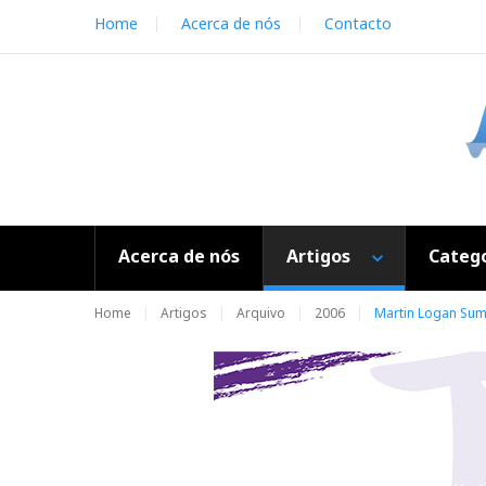
S
Home
Acerca de nós
Contacto
k
i
p
t
o
c
o
n
t
e
Acerca de nós
Artigos
Catego
n
t
Home
Artigos
Arquivo
2006
Martin Logan Summ