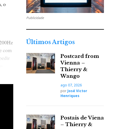
, o
Publicidade
Últimos Artigos
 200Hz
ue com
Postcard from
pedir
Vienna –
as
Thierry &
a
Wango
o
ago 07, 2026
 claro
por
José Victor
Henriques
ngs,
Postais de Viena
– Thierry &