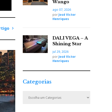
Wango
 e
ago 07, 2026
por
José Victor
Henriques
ueiro
rtigo
iva nas
P
DALI VEGA – A
r
Shining Star
ó
jul 29, 2026
x
por
José Victor
o
i
Henriques
1,5 Hz,
m
ois
o
A
a, nem
Categorias
r
tão
t
C
a
i
a
esta
t
g
e
o