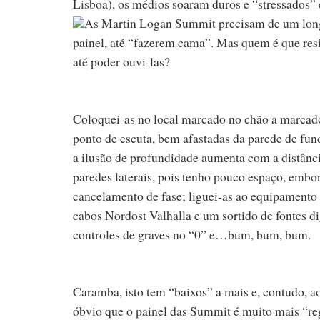
Lisboa), os médios soaram duros e “stressados” e
As Martin Logan Summit precisam de um longo
painel, até “fazerem cama”. Mas quem é que res
até poder ouvi-las?
Coloquei-as no local marcado no chão a marcado
ponto de escuta, bem afastadas da parede de fun
a ilusão de profundidade aumenta com a distância
paredes laterais, pois tenho pouco espaço, embora
cancelamento de fase; liguei-as ao equipamen
cabos Nordost Valhalla e um sortido de fontes di
controles de graves no “0” e…bum, bum, bum.
Caramba, isto tem “baixos” a mais e, contudo, ao
óbvio que o painel das Summit é muito mais “reg