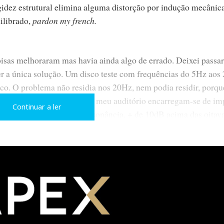
gidez estrutural elimina alguma distorção por indução mecânica
ilibrado,
pardon my french.
oisas melhoraram mas havia ainda algo de errado. Deixei passar
r a única solução. Um disco teste com frequências do 5Hz aos
ico. O problema não residia nos 20Hz, nem podia residir, porq
as pequenas dimensões do meu auditório encarregam-se de im
Continuar a ler
 30Hz havia uma clara ressonância, + de 10dB acima das oitav
) da configuração particular dos
woofers
provocar uma profund
Algo de muito semelhante ao que ouvi - e de que não gostei - n
ida: as explosões têm até mais “sumo”, mas com música há um
ce os tímbales (nas gravações da Telarc e da Reference Recordi
arra baixo e outros reprodutores electrónicos de graves.
onsistência”.