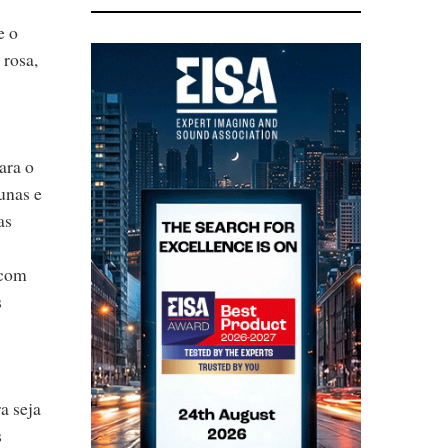
e o
 rosa,
ara o
unas e
as
 com
s
a seja
s