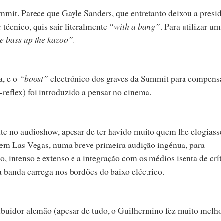
mmit. Parece que Gayle Sanders, que entretanto deixou a presi
técnico, quis sair literalmente
“with a bang”
. Para utilizar u
e bass up the kazoo”.
a, e o
“boost”
electrónico dos graves da Summit para compensa
-reflex) foi introduzido a pensar no cinema.
te no audioshow, apesar de ter havido muito quem lhe elogiass
 em Las Vegas, numa breve primeira audição ingénua, para
, intenso e extenso e a integração com os médios isenta de crít
 banda carrega nos bordões do baixo eléctrico.
buidor alemão (apesar de tudo, o Guilhermino fez muito melh