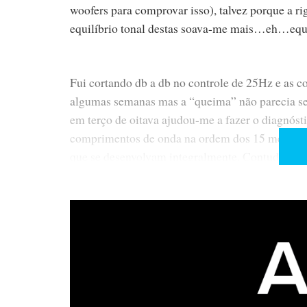
woofers para comprovar isso), talvez porque a ri
equilíbrio tonal destas soava-me mais…eh…equ
Fui cortando db a db no controle de 25Hz e as c
algumas semanas mas a “queima” não parecia se
em terço de oitava ajudou-me a fazer o diagnóst
comprimentos de onda na ordem dos 15 metros, 
que se desenvolvam integralmente. Contudo, aos
adjacentes com a agravante (é o termo adequado
depressão centrada na oitava seguinte 50/60Hz. 
audioshow. Com cinema a coisa passa desperceb
desequilíbrio tonal que, se é verdade que favore
por exemplo), também dá demasiado ênfase à guit
Paradoxalmente, as vozes de barítono perdem “c