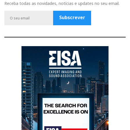
b
u
a
t
l
Receba todas as novidades, notícias e updates no seu email.
o
b
g
e
e
o
e
r
r
P
Subscrever
k
a
l
m
u
s