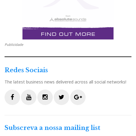
Publicidade
Redes Sociais
The latest business news delivered across all social networks!
F
Y
I
T
G
a
o
n
w
o
c
u
s
i
o
Subscreva a nossa mailing list
e
t
t
t
g