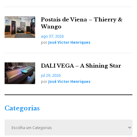
Postais de Viena – Thierry &
Wango
ago 07, 2026
por
José Victor Henriques
DALI VEGA – A Shining Star
jul 29, 2026
por
José Victor Henriques
Categorias
C
a
t