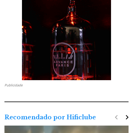
Publicidade
navigate_before
navigate_next
Recomendado por Hificlube