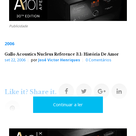
Publicidade
2006
Gallo Acoustics Nucleus Reference 3.1: História De Amor
set 22, 2006
por
José Victor Henriques
0 Comentários
F
T
G
L
Like it? Share it.
Continuar a ler
a
w
o
i
P
c
i
o
n
i