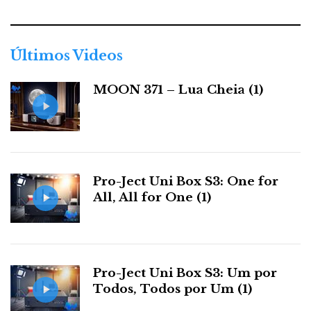
e
g
o
r
Últimos Videos
i
a
MOON 371 – Lua Cheia (1)
s
Pro-Ject Uni Box S3: One for
All, All for One (1)
Pro-Ject Uni Box S3: Um por
Todos, Todos por Um (1)