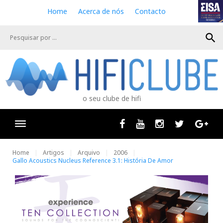
S
Home
Acerca de nós
Contacto
k
i
search
p
t
o
c
o
n
o seu clube de hifi
t
e
n
Facebook
Youtube
Instagram
Twitter
Goog
t
Home
Artigos
Arquivo
2006
Gallo Acoustics Nucleus Reference 3.1: História De Amor