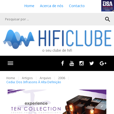
S
Home
Acerca de nós
Contacto
k
i
search
p
t
o
c
o
n
o seu clube de hifi
t
e
n
Facebook
Youtube
Instagram
Twitter
Goog
t
Home
Artigos
Arquivo
2006
Cedia: Dos Infrasons À Alta Definição