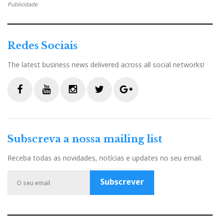
Publicidade
Redes Sociais
The latest business news delivered across all social networks!
F
Y
I
T
G
a
o
n
w
o
c
u
s
i
o
Subscreva a nossa mailing list
e
t
t
t
g
b
u
a
t
l
Receba todas as novidades, notícias e updates no seu email.
o
b
g
e
e
o
e
r
r
P
Subscrever
k
a
l
m
u
s