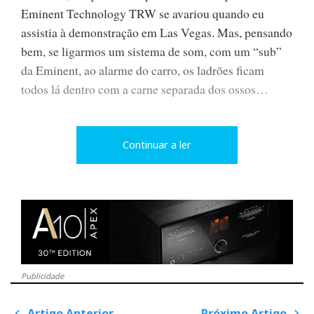
Eminent Technology TRW se avariou quando eu
assistia à demonstração em Las Vegas. Mas, pensando
bem, se ligarmos um sistema de som, com um “sub”
da Eminent, ao alarme do carro, os ladrões ficam
todos lá dentro com a carne separada dos ossos…
Continuar a ler
1080p
Tal como já se adivinhava na
CES 2006
, 1080p é o
número mágico. A Hitachi vai exibir de novo o seu
superplasma de 60 polegadas 1920 x 1080, a melhor
Publicidade
imagem que vi em Las Vegas. A Sony, que
Artigo Anterior
Próximo Artigo