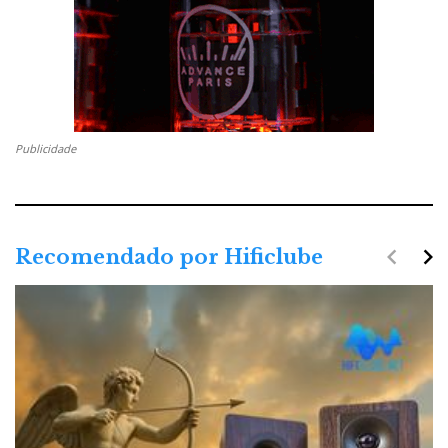
Publicidade
navigate_before
navigate_next
Recomendado por Hificlube