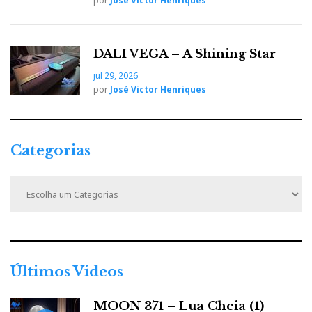
por
José Victor Henriques
DALI VEGA – A Shining Star
jul 29, 2026
por
José Victor Henriques
Categorias
C
a
t
e
g
o
r
Últimos Videos
i
a
MOON 371 – Lua Cheia (1)
s