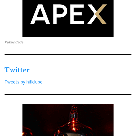
Publicidade
Twitter
Tweets by hificlube