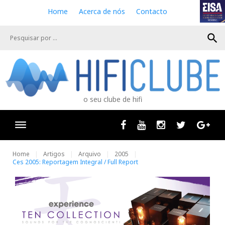
S
Home
Acerca de nós
Contacto
k
i
search
p
t
o
c
o
n
o seu clube de hifi
t
e
n
Facebook
Youtube
Instagram
Twitter
Goog
t
Home
Artigos
Arquivo
2005
Ces 2005: Reportagem Integral / Full Report