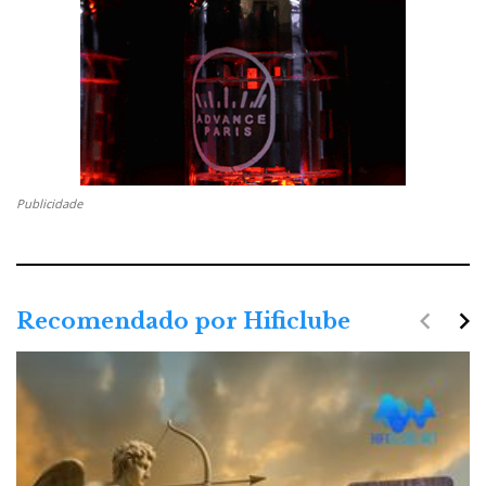
Publicidade
navigate_before
navigate_next
Recomendado por Hificlube