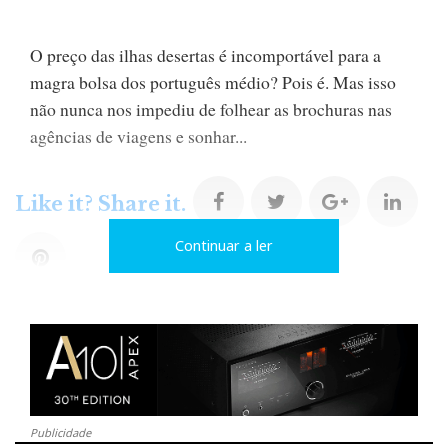
O preço das ilhas desertas é incomportável para a
magra bolsa dos português médio? Pois é. Mas isso
não nunca nos impediu de folhear as brochuras nas
agências de viagens e sonhar...
F
T
G
L
Like it? Share it.
Continuar a ler
a
w
o
i
P
c
i
o
n
i
e
t
g
k
n
b
t
l
e
t
Publicidade