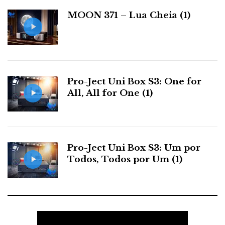
a
MOON 371 – Lua Cheia (1)
s
Pro-Ject Uni Box S3: One for
All, All for One (1)
Pro-Ject Uni Box S3: Um por
Todos, Todos por Um (1)