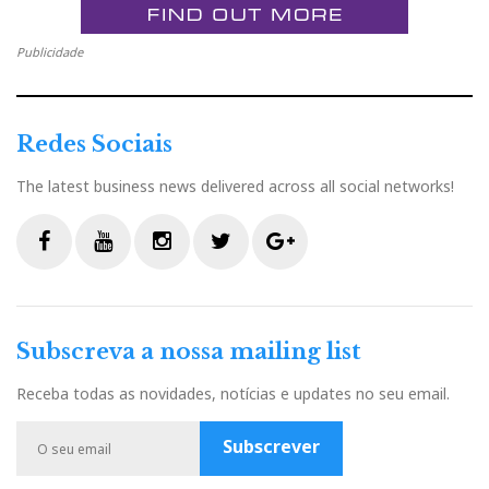
Publicidade
Redes Sociais
The latest business news delivered across all social networks!
F
Y
I
T
G
a
o
n
w
o
c
u
s
i
o
Subscreva a nossa mailing list
e
t
t
t
g
b
u
a
t
l
Receba todas as novidades, notícias e updates no seu email.
o
b
g
e
e
o
e
r
r
P
Subscrever
k
a
l
m
u