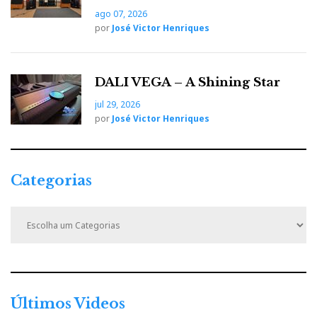
ago 07, 2026
por
José Victor Henriques
DALI VEGA – A Shining Star
jul 29, 2026
por
José Victor Henriques
Categorias
C
a
t
e
g
o
r
Últimos Videos
i