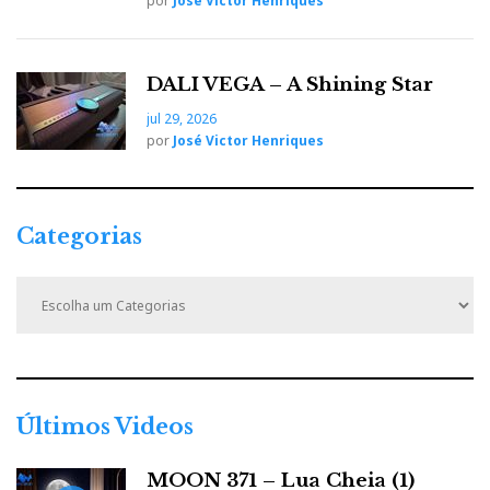
por
José Victor Henriques
DALI VEGA – A Shining Star
jul 29, 2026
por
José Victor Henriques
Categorias
C
a
t
e
g
o
r
Últimos Videos
i
a
MOON 371 – Lua Cheia (1)
s