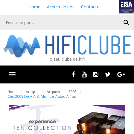
S
Home
Acerca de nós
Contacto
k
i
search
p
t
o
c
o
n
o seu clube de hifi
t
e
n
Facebook
Youtube
Instagram
Twitter
Goog
t
Home
Artigos
Arquivo
2005
Ces 2005 De A A Z: Monitor Audio A Tad