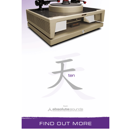
Destaque: Moon
A nova linha Moon da Simaudio é linda de se ver e
estava a soar muito bem: Moon Andromeda CD
Player, Moon P-8 prévio e Moon W-8 amplificador. E
a fototografia (em condições péssimas de iluminação:
objectos brilhantes em ambiente escuro) saiu-mem
muito bem, parece de catálogo, ora digam lá...
TACT
Destaque: processador/corrector digital de 16-