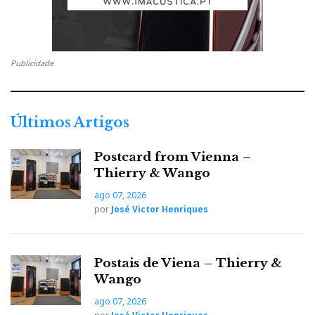
c
i
o
n
i
e
t
g
k
n
Publicidade
b
t
l
e
t
o
e
e
d
e
Últimos Artigos
o
r
+
I
r
Postcard from Vienna –
Thierry & Wango
k
n
e
ago 07, 2026
por
José Victor Henriques
s
t
Postais de Viena – Thierry &
Wango
ago 07, 2026