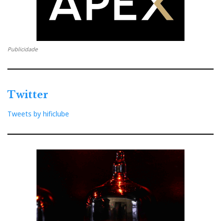
Publicidade
Twitter
Tweets by hificlube