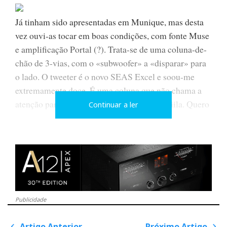
Já tinham sido apresentadas em Munique, mas desta
vez ouvi-as tocar em boas condições, com fonte Muse
e amplificação Portal (?). Trata-se de uma coluna-de-
chão de 3-vias, com o «subwoofer» a «disparar» para
o lado. O tweeter é o novo SEAS Excel e soou-me
extremamente doce. É uma coluna que não chama a
atenção para si, bem ao gosto de Sami Pentiila. Quero
Continuar a ler
ouvir mais...
PATHOS
Publicidade
Artigo Anterior
Próximo Artigo