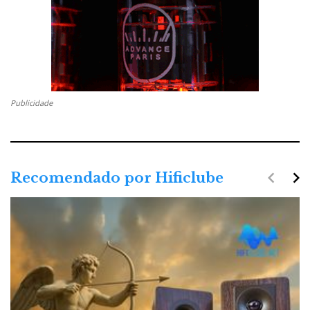
Publicidade
navigate_before
navigate_next
Recomendado por Hificlube