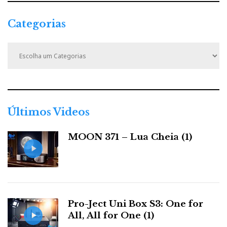
Categorias
C
a
t
e
g
o
r
Últimos Videos
i
a
MOON 371 – Lua Cheia (1)
s
Pro-Ject Uni Box S3: One for
All, All for One (1)