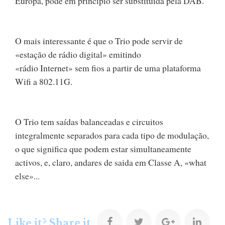
Europa, pode em princípio ser substituída pela DAB.
O mais interessante é que o Trio pode servir de
«estação de rádio digital» emitindo
«rádio Internet» sem fios a partir de uma plataforma
Wifi a 802.11G.
O Trio tem saídas balanceadas e circuitos
integralmente separados para cada tipo de modulação,
o que significa que podem estar simultaneamente
activos, e, claro, andares de saida em Classe A, «what
else»...
F
T
G
L
Like it? Share it.