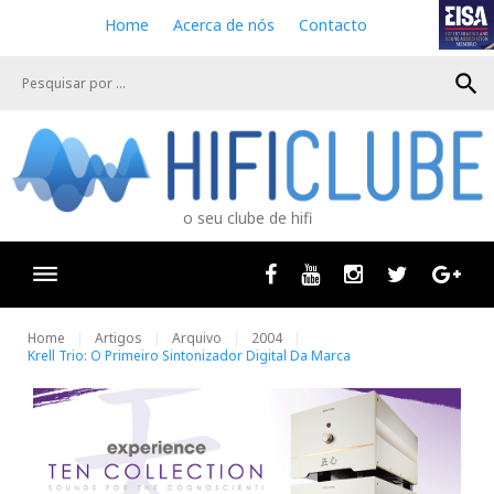
S
Home
Acerca de nós
Contacto
k
i
search
p
t
o
c
o
n
o seu clube de hifi
t
e
n
Facebook
Youtube
Instagram
Twitter
Goog
t
Home
Artigos
Arquivo
2004
Krell Trio: O Primeiro Sintonizador Digital Da Marca