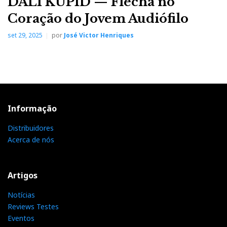
DALI KUPID — Flecha no
Coração do Jovem Audiófilo
set 29, 2025
por
José Victor Henriques
Informação
Distribuidores
Acerca de nós
Artigos
Notícias
Reviews Testes
Eventos