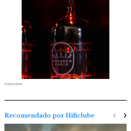
Publicidade
navigate_before
navigate_next
Recomendado por Hificlube