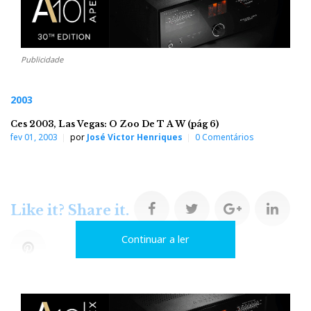
Publicidade
2003
Ces 2003, Las Vegas: O Zoo De T A W (pág 6)
fev 01, 2003
por
José Victor Henriques
0 Comentários
F
T
G
L
Like it? Share it.
Continuar a ler
a
w
o
i
P
c
i
o
n
i