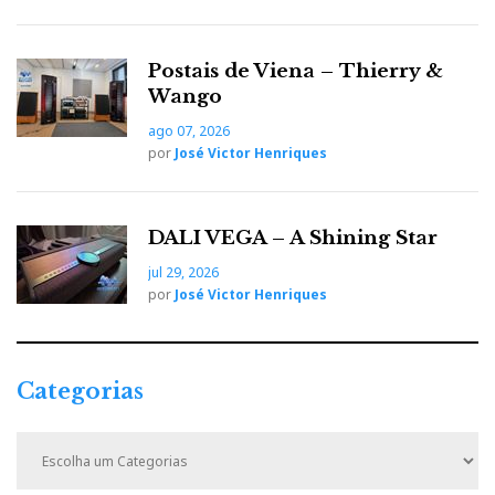
Postais de Viena – Thierry &
Wango
ago 07, 2026
por
José Victor Henriques
DALI VEGA – A Shining Star
jul 29, 2026
por
José Victor Henriques
Categorias
C
a
t