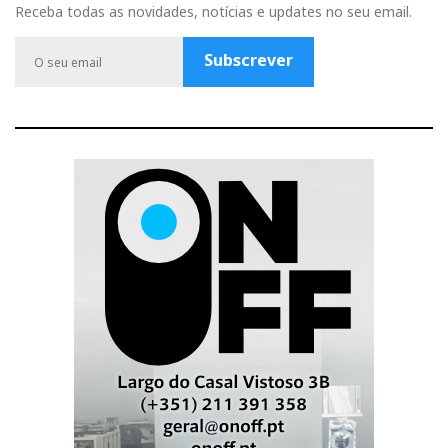
b
u
a
t
l
Receba todas as novidades, notícias e updates no seu email.
o
b
g
e
e
o
e
r
r
P
Subscrever
k
a
l
m
u
s