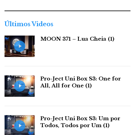
e
g
o
r
Últimos Videos
i
a
MOON 371 – Lua Cheia (1)
s
Pro-Ject Uni Box S3: One for
All, All for One (1)
Pro-Ject Uni Box S3: Um por
Todos, Todos por Um (1)