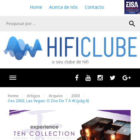
S
Home
Acerca de nós
Contacto
k
i
search
p
t
o
c
o
n
o seu clube de hifi
t
e
n
Facebook
Youtube
Instagram
Twitter
Goog
t
Home
Artigos
Arquivo
2003
Ces 2003, Las Vegas: O Zoo De T A W (pág 6)