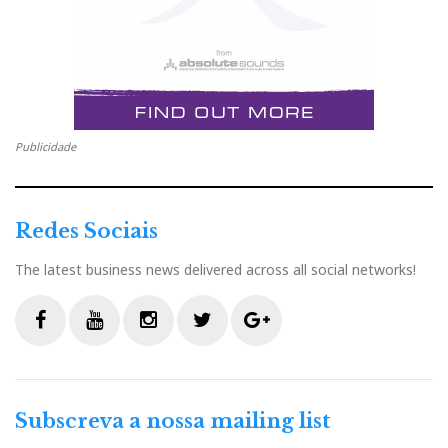
Publicidade
Redes Sociais
The latest business news delivered across all social networks!
F
Y
I
T
G
a
o
n
w
o
c
u
s
i
o
Subscreva a nossa mailing list
e
t
t
t
g