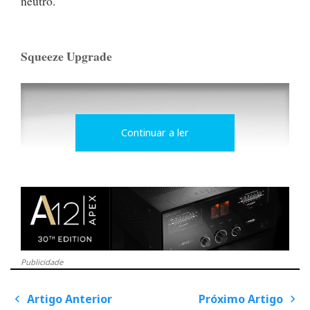
neutro.
Squeeze Upgrade
Continuar a ler
Publicidade
Squeeze Sbooster single unit III
Artigo Anterior
Próximo Artigo
P
o