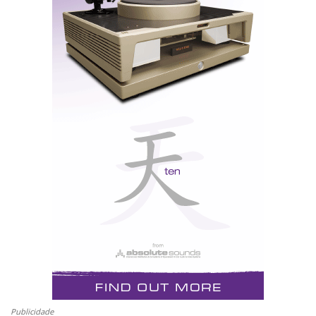
acrescentado!
Nota: textos da responsabilidade da TopAudio.
Distribuidor
Relacionado : Top Audio
A TOPAUDIO nasceu no ano de 2004,
como resultado da herança e
transformação da prestigiada ALFIDA,
que durante vários anos assegurou a importação e
distribuição de equipamentos de superior qualidade.
Categorias:
colunas
|
acessorios
|
Publicidade