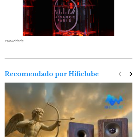
Publicidade
navigate_before
navigate_next
Recomendado por Hificlube