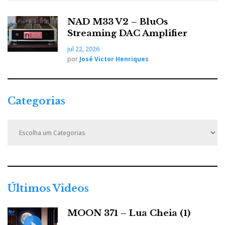
NAD M33 V2 – BluOs
Streaming DAC Amplifier
jul 22, 2026
por
José Victor Henriques
Categorias
C
a
t
e
g
o
r
Últimos Videos
i
a
MOON 371 – Lua Cheia (1)
s