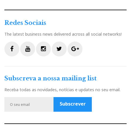
Redes Sociais
The latest business news delivered across all social networks!
F
Y
I
T
G
a
o
n
w
o
c
u
s
i
o
Subscreva a nossa mailing list
e
t
t
t
g
b
u
a
t
l
Receba todas as novidades, notícias e updates no seu email.
o
b
g
e
e
o
e
r
r
P
Subscrever
k
a
l
m
u
s