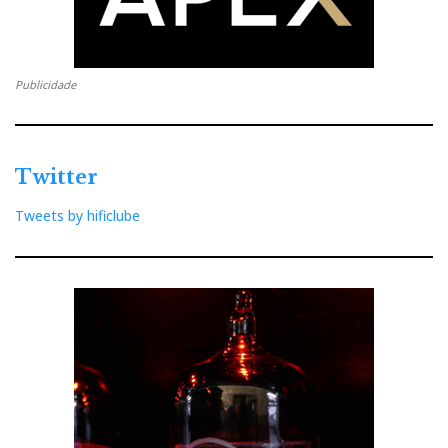
Publicidade
Twitter
Tweets by hificlube