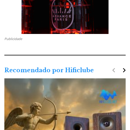
Publicidade
navigate_before
navigate_next
Recomendado por Hificlube