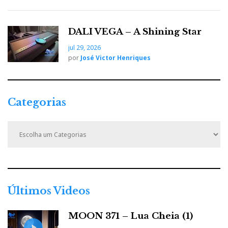
DALI VEGA – A Shining Star
jul 29, 2026
por
José Victor Henriques
Categorias
C
a
t
e
g
o
r
Últimos Videos
i
a
MOON 371 – Lua Cheia (1)
s