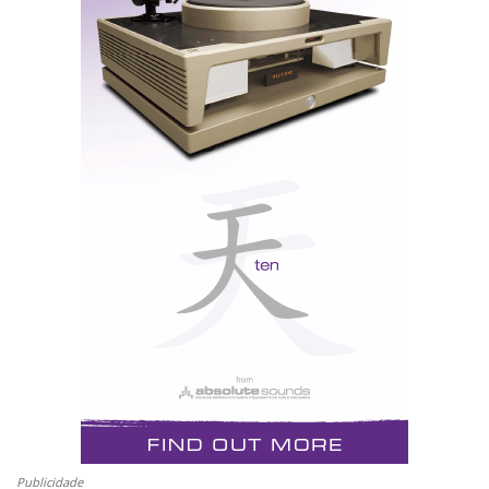
t
Publicidade