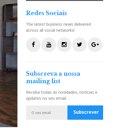
Redes Sociais
The latest business news delivered
across all social networks!
F
Y
I
T
G
a
o
n
w
o
c
u
s
i
o
Subscreva a nossa
e
t
t
t
g
mailing list
b
u
a
t
l
o
b
g
e
e
Receba todas as novidades, notícias e
o
e
r
r
P
updates no seu email.
k
a
l
m
u
Subscrever
s