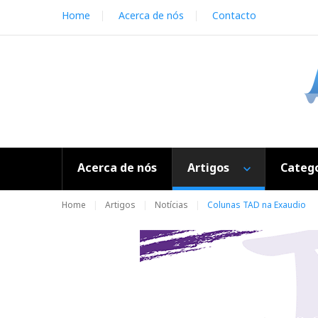
S
Home
Acerca de nós
Contacto
k
i
p
t
o
c
o
n
t
e
Acerca de nós
Artigos
Catego
n
t
Home
Artigos
Notícias
Colunas TAD na Exaudio