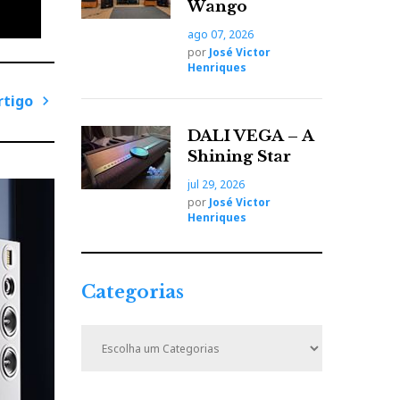
Wango
ago 07, 2026
por
José Victor
Henriques
rtigo
P
DALI VEGA – A
r
Shining Star
ó
jul 29, 2026
x
por
José Victor
i
Henriques
m
o
A
Categorias
r
t
C
i
a
t
g
e
o