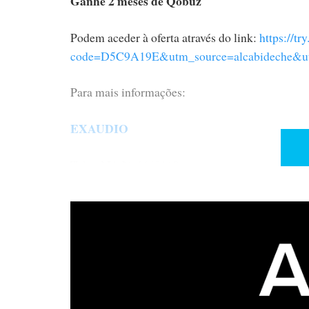
Ganhe 2 meses de Qobuz
Podem aceder à oferta através do link:
https://tr
code=D5C9A19E&utm_source=alcabideche&u
Para mais informações:
EXAUDIO
Tel: +351 21 4649110
Tlm: +351 91 7600209
Mail:
geral@exaudio.net