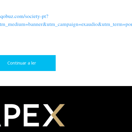
y.qobuz.com/society-pt?
tm_medium=banner&utm_campaign=exaudio&utm_term=por
Continuar a ler