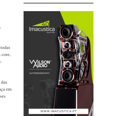
,
 todas
 core,
.
 das
nça em
ses