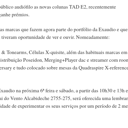
úblico audiófilo as novas colunas TAD E2, recentemente
ganhe prémios.
s marcas que fazem agora parte do portfólio da Exaudio e que
a tiveram oportunidade de ver e ouvir. Nomeadamente:
s & Tonearms, Células X-quisite, além das habituais marcas em
 distribuição Poseidon, Merging+Player dac e streamer com roon
sary e tudo colocado sobre mesas da Quadraspire X-reference
xaudio na próxima 6ª feira e sábado, a partir das 10h30 e 13h e
Pai do Vento
Alcabideche
2755-275,
será oferecida uma lembra
dade de experimentar os seus serviços por um período de 2 me