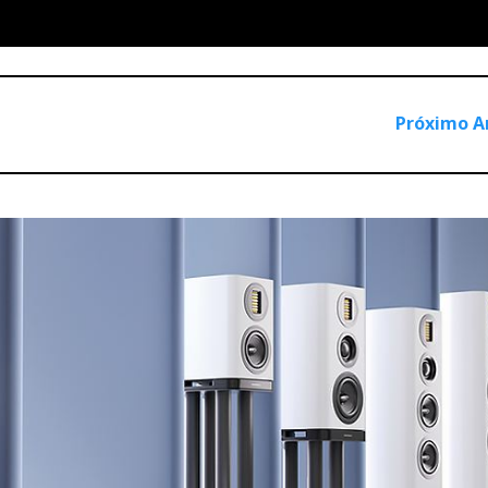
Próximo A
cionado : Exaudio
s, Demonstramos E Construímos A Nossa Reputação.