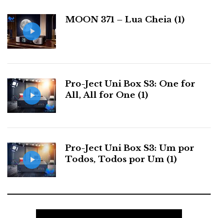
i
a
MOON 371 – Lua Cheia (1)
s
Pro-Ject Uni Box S3: One for
All, All for One (1)
Pro-Ject Uni Box S3: Um por
Todos, Todos por Um (1)