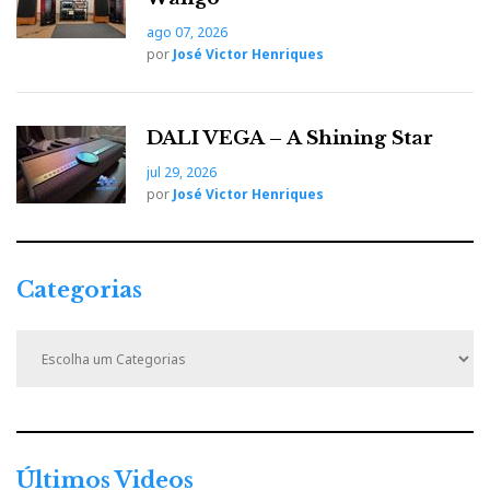
ago 07, 2026
por
José Victor Henriques
DALI VEGA – A Shining Star
jul 29, 2026
por
José Victor Henriques
Categorias
C
a
t
e
g
o
r
Últimos Videos