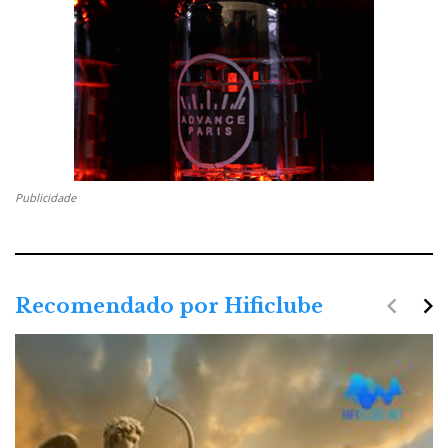
Publicidade
navigate_before
navigate_next
Recomendado por Hificlube