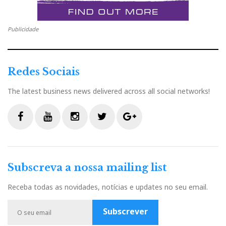
o
r
+
I
r
k
n
e
Publicidade
s
Redes Sociais
t
The latest business news delivered across all social networks!
F
Y
I
T
G
a
o
n
w
o
c
u
s
i
o
Subscreva a nossa mailing list
e
t
t
t
g
b
u
a
t
l
Receba todas as novidades, notícias e updates no seu email.
o
b
g
e
e
o
e
r
r
P
Subscrever
k
a
l